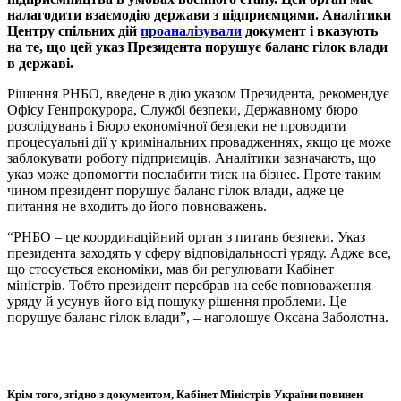
налагодити взаємодію держави з підприємцями. Аналітики
Центру спільних дій
проаналізували
документ і вказують
на те, що цей указ Президента порушує баланс гілок влади
в державі.
Рішення РНБО, введене в дію указом Президента, рекомендує
Офісу Генпрокурора, Службі безпеки, Державному бюро
розслідувань і Бюро економічної безпеки не проводити
процесуальні дії у кримінальних провадженнях, якщо це може
заблокувати роботу підприємців. Аналітики зазначають, що
указ може допомогти послабити тиск на бізнес. Проте таким
чином президент порушує баланс гілок влади, адже це
питання не входить до його повноважень.
“РНБО – це координаційний орган з питань безпеки. Указ
президента заходять у сферу відповідальності уряду. Адже все,
що стосується економіки, мав би регулювати Кабінет
міністрів. Тобто президент перебрав на себе повноваження
уряду й усунув його від пошуку рішення проблеми. Це
порушує баланс гілок влади”, – наголошує Оксана Заболотна.
Крім того, згідно з документом, Кабінет Міністрів України повинен