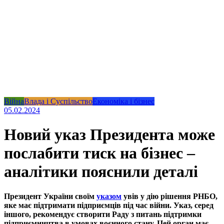
Війна
Влада і Суспільство
Економіка і бізнес
05.02.2024
Новий указ Президента може
послабити тиск на бізнес –
аналітики пояснили деталі
Президент України своїм
указом
увів у дію рішення РНБО,
яке має підтримати підприємців під час війни. Указ, серед
іншого, рекомендує створити Раду з питань підтримки
підприємництва в умовах воєнного стану. Цей орган має