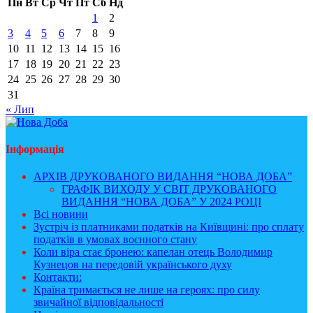
Пн
Вт
Ср
Чт
Пт
Сб
Нд
1
2
3
4
5
6
7
8
9
10
11
12
13
14
15
16
17
18
19
20
21
22
23
24
25
26
27
28
29
30
31
« Лип
Інформація
АРХІВ ДРУКОВАНОГО ВИДАННЯ “НОВА ДОБА”
ГРАФІК ВИХОДУ У СВІТ ДРУКОВАНОГО
ВИДАННЯ “НОВА ДОБА” У 2024 РОЦІ
Всі новини
Зустріч із платниками податків на Київщині: про сплату
податків в умовах воєнного стану
Коли віра стає бронею: капелан отець Володимир
Кузнецов на передовій українського духу
Контакти:
Країна тримається не лише на героях: про силу
звичайної відповідальності