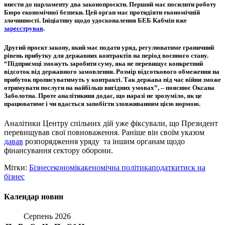
внести до парламенту два законопроєкти. Перший має посилити роботу
Бюро економічної безпеки. Цей орган має протидіяти економічній
злочинності. Ініціативу щодо удосконалення БЕБ Кабмін вже
зареєстрував
.
Другий проєкт закону, який має подати уряд, регулюватиме граничний
рівень прибутку для державних контрактів на період воєнного стану.
“Підприємці зможуть заробити суму, яка не перевищує конкретний
відсоток від державного замовлення. Розмір відсоткового обмеження на
прибуток прописуватимуть у контракті. Так держава під час війни зможе
отримувати послуги на найбільш вигідних умовах”, – пояснює Оксана
Заболотна. Проте аналітикиня додає, що наразі не зрозуміло, як це
працюватиме і чи вдасться запобігти зловживанням цією нормою.
Аналітики Центру спільних дій уже фіксували, що Президент
перевищував свої повноваження. Раніше він своїм указом
давав
розпорядження уряду та іншим органам щодо
фінансування сектору оборони.
Мітки:
Бізнес
економіка
кеномічна політика
податки
тиск на
бізнес
Календар новин
Серпень 2026