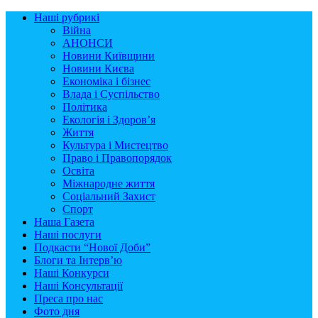
Наші рубрикі
Війна
АНОНСИ
Новини Київщини
Новини Києва
Економіка і бізнес
Влада і Суспільство
Політика
Екологія і Здоров’я
Життя
Культура і Мистецтво
Право і Правопорядок
Освіта
Міжнародне життя
Соціальний Захист
Спорт
Наша Газета
Наші послуги
Подкасти “Нової Доби”
Блоги та Інтерв’ю
Наші Конкурси
Наші Консультації
Преса про нас
Фото дня