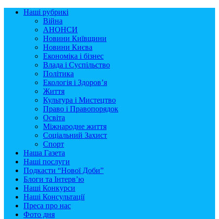
Наші рубрикі
Війна
АНОНСИ
Новини Київщини
Новини Києва
Економіка і бізнес
Влада і Суспільство
Політика
Екологія і Здоров’я
Життя
Культура і Мистецтво
Право і Правопорядок
Освіта
Міжнародне життя
Соціальний Захист
Спорт
Наша Газета
Наші послуги
Подкасти “Нової Доби”
Блоги та Інтерв’ю
Наші Конкурси
Наші Консультації
Преса про нас
Фото дня