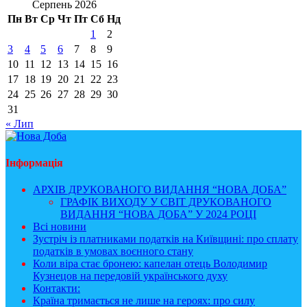
Серпень 2026
Пн
Вт
Ср
Чт
Пт
Сб
Нд
1
2
3
4
5
6
7
8
9
10
11
12
13
14
15
16
17
18
19
20
21
22
23
24
25
26
27
28
29
30
31
« Лип
Інформація
АРХІВ ДРУКОВАНОГО ВИДАННЯ “НОВА ДОБА”
ГРАФІК ВИХОДУ У СВІТ ДРУКОВАНОГО
ВИДАННЯ “НОВА ДОБА” У 2024 РОЦІ
Всі новини
Зустріч із платниками податків на Київщині: про сплату
податків в умовах воєнного стану
Коли віра стає бронею: капелан отець Володимир
Кузнецов на передовій українського духу
Контакти:
Країна тримається не лише на героях: про силу