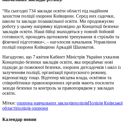
“На сьогодні 734 заклади освіти області під надійним
захистом поліції охорони Київщини. Серед них садочки,
школи та заклади позашкільної освіти. Ми продовжуємо
роботу у цьому напрямку відповідно до Концепції безпеки
закладів освіти. Наші бійці знаходяться у повній бойовій
готовності, проходять щотижневі тренування зі стрільби та
фізичної підготовки», – наголосив начальник Управління
поліції охорони Київщини Аркадій Шахматов.
Нагадуємо, що 7 квітня Кабінет Міністрів України ухвалив
Концепцію безпеки закладів освіти, яка передбачає нові
підходи до пожежної безпеки, охорони дитсадочків і шкіл із
залученням поліції, організації пропускного режиму,
відеонагляду тощо. Відтепер місцева влада, освітяни та
співробітники правоохоронних органів мають посилити
заходи безпеки та контроль за правопорядком у закладах
освіти.
Мітки:
охорона навчальних закладів
поліція
Поліція Київської
області
поліція охорони
Календар новин