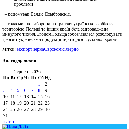
проблеми»
, – резюмував Валдіс Домбровскіс.
Нагадаємо, що заборона на транзит українського збіжжя
територією Польщі та інших країн була запроваджена
минулого тижня. ЗгодомПольща зобовʼязалася
розблокувати
транзит української продукції територією сусідньої країни.
Мітки:
експорт зерна
Єврокомісія
зерно
Календар новин
Серпень 2026
Пн
Вт
Ср
Чт
Пт
Сб
Нд
1
2
3
4
5
6
7
8
9
10
11
12
13
14
15
16
17
18
19
20
21
22
23
24
25
26
27
28
29
30
31
« Лип