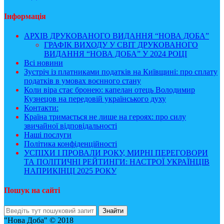
Інформація
АРХІВ ДРУКОВАНОГО ВИДАННЯ “НОВА ДОБА”
ГРАФІК ВИХОДУ У СВІТ ДРУКОВАНОГО
ВИДАННЯ “НОВА ДОБА” У 2024 РОЦІ
Всі новини
Зустріч із платниками податків на Київщині: про сплату
податків в умовах воєнного стану
Коли віра стає бронею: капелан отець Володимир
Кузнецов на передовій українського духу
Контакти:
Країна тримається не лише на героях: про силу
звичайної відповідальності
Наші послуги
Політика конфіденційності
УСПІХИ І ПРОВАЛИ РОКУ, МИРНІ ПЕРЕГОВОРИ
ТА ПОЛІТИЧНІ РЕЙТИНГИ: НАСТРОЇ УКРАЇНЦІВ
НАПРИКІНЦІ 2025 РОКУ
Пошук на сайті
"Нова Доба" © 2018