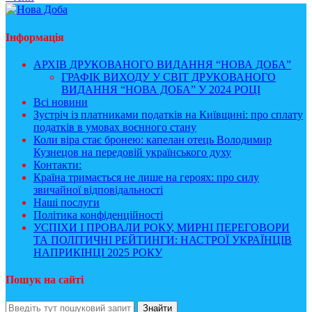
Інформація
АРХІВ ДРУКОВАНОГО ВИДАННЯ “НОВА ДОБА”
ГРАФІК ВИХОДУ У СВІТ ДРУКОВАНОГО
ВИДАННЯ “НОВА ДОБА” У 2024 РОЦІ
Всі новини
Зустріч із платниками податків на Київщині: про сплату
податків в умовах воєнного стану
Коли віра стає бронею: капелан отець Володимир
Кузнецов на передовій українського духу
Контакти:
Країна тримається не лише на героях: про силу
звичайної відповідальності
Наші послуги
Політика конфіденційності
УСПІХИ І ПРОВАЛИ РОКУ, МИРНІ ПЕРЕГОВОРИ
ТА ПОЛІТИЧНІ РЕЙТИНГИ: НАСТРОЇ УКРАЇНЦІВ
НАПРИКІНЦІ 2025 РОКУ
Пошук на сайті