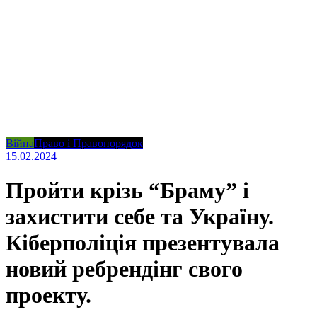
Війна
Право і Правопорядок
15.02.2024
Пройти крізь “Браму” і
захистити себе та Україну.
Кіберполіція презентувала
новий ребрендінг свого
проекту.