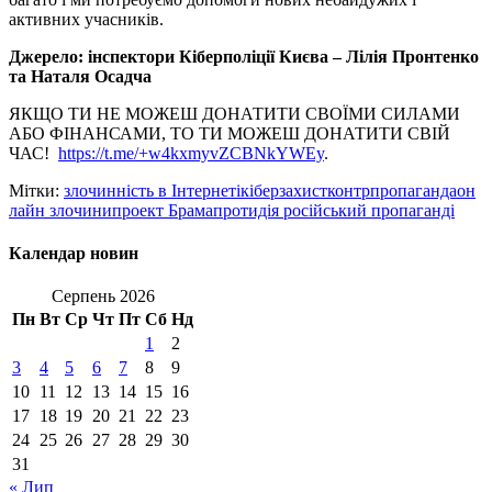
активних учасників.
Джерело: інспектори Кіберполіції Києва – Лілія Пронтенко
та Наталя Осадча
ЯКЩО ТИ НЕ МОЖЕШ ДОНАТИТИ СВОЇМИ СИЛАМИ
АБО ФІНАНСАМИ, ТО ТИ МОЖЕШ ДОНАТИТИ СВІЙ
ЧАС!
https://t.me/+w4kxmyvZCBNkYWEy
.
Мітки:
злочинність в Інтернеті
кіберзахист
контрпропаганда
он
лайн злочини
проект Брама
протидія російський пропаганді
Календар новин
Серпень 2026
Пн
Вт
Ср
Чт
Пт
Сб
Нд
1
2
3
4
5
6
7
8
9
10
11
12
13
14
15
16
17
18
19
20
21
22
23
24
25
26
27
28
29
30
31
« Лип