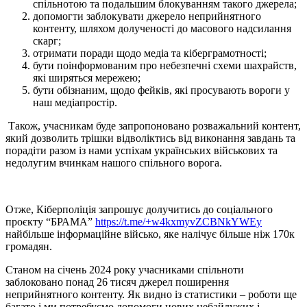
спільнотою та подальшим блокуванням такого джерела;
допомогти заблокувати джерело неприйнятного
контенту, шляхом долученості до масового надсилання
скарг;
отримати поради щодо медіа та кіберграмотності;
бути поінформованим про небезпечні схеми шахрайств,
які ширяться мережею;
бути обізнаним, щодо фейків, які просувають вороги у
наш медіапростір.
Також, учасникам буде запропоновано розважальний контент,
який дозволить трішки відволіктись від виконання завдань та
порадіти разом із нами успіхам українських військових та
недолугим вчинкам нашого спільного ворога.
Отже, Кіберполіція запрошує долучитись до соціального
проєкту “БРАМА”
https://t.me/+w4kxmyvZCBNkYWEy
найбільше інформаційне військо, яке налічує більше ніж 170к
громадян.
Станом на січень 2024 року учасниками спільноти
заблоковано понад 26 тисяч джерел поширення
неприйнятного контенту. Як видно із статистики – роботи ще
багато і ми потребуємо допомоги нових небайдужих і