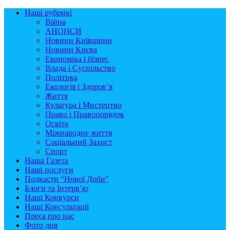
Наші рубрикі
Війна
АНОНСИ
Новини Київщини
Новини Києва
Економіка і бізнес
Влада і Суспільство
Політика
Екологія і Здоров’я
Життя
Культура і Мистецтво
Право і Правопорядок
Освіта
Міжнародне життя
Соціальний Захист
Спорт
Наша Газета
Наші послуги
Подкасти “Нової Доби”
Блоги та Інтерв’ю
Наші Конкурси
Наші Консультації
Преса про нас
Фото дня