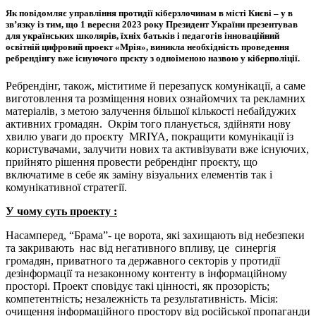
Як повідомляє управління протидії кіберзлочинам в місті Києві – у в
зв’язку із тим, що 1 вересня 2023 року Президент України презентував
для українських школярів, їхніх батьків і педагогів інноваційний
освітній цифровий проект «Мрія», виникла необхідність проведення
ребрендінгу вже існуючого прєкту з одноіменою назвою у кіберполіції.
Ребрендінг, також, міститиме й перезапуск комунікації, а саме
виготовлення та розміщення нових ознайомчих та рекламних
матеріалів, з метою залучення більшої кількості небайдужих
активних громадян. Окрім того планується, здійняти нову
хвилю уваги до проєкту MRIYA, покращити комунікації із
користувачами, залучити нових та активізувати вже існуючих,
прийнято рішення провести ребрендінг проєкту, що
включатиме в себе як заміну візуальних елементів так і
комунікативної стратегії.
У чому суть проекту :
Насамперед, “Брама”- це ворота, які захищають від небезпеки
та закривають нас від негативного впливу, це синергія
громадян, приватного та державного секторів у протидії
дезінформації та незаконному контенту в інформаційному
просторі. Проект сповідує такі цінності, як прозорість;
компетентність; незалежність та результативність. Місія:
очищення інформаційного простору від російської пропаганди