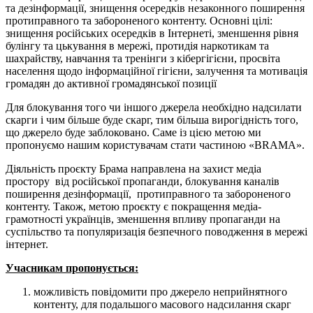
та дезінформації, знищення осередків незаконного поширення
протиправного та забороненого контенту. Основні цілі:
знищення російських осередків в Інтернеті, зменшення рівня
булінгу та цькування в мережі, протидія наркотикам та
шахрайству, навчання та тренінги з кібергігієни, просвіта
населення щодо інформаційної гігієни, залучення та мотивація
громадян до активної громадянської позиції
Для блокування того чи іншого джерела необхідно надсилати
скарги і чим більше буде скарг, тим більша вирогідність того,
що джерело буде заблоковано. Саме із цією метою ми
пропонуємо нашим користувачам стати частиною «BRAMA».
Діяльність проєкту Брама направлена на захист медіа
простору від російської пропаганди, блокування каналів
поширення дезінформації, протиправного та забороненого
контенту. Також, метою проєкту є покращення медіа-
грамотності українців, зменшення впливу пропаганди на
суспільство та популяризація безпечного поводження в мережі
інтернет.
Учасникам пропонується:
можливість повідомити про джерело неприйнятного
контенту, для подальшого масового надсилання скарг