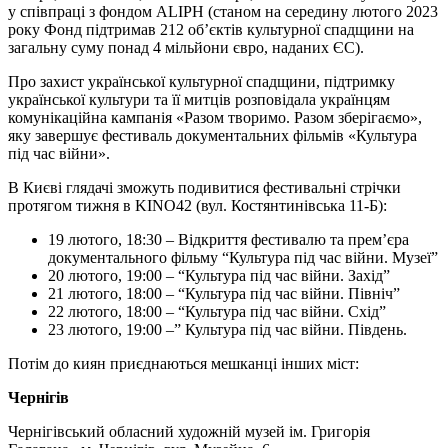
у співпраці з фондом ALIPH (станом на середину лютого 2023
року Фонд підтримав 212 об’єктів культурної спадщини на
загальну суму понад 4 мільйони євро, наданих ЄС).
Про захист української культурної спадщини, підтримку
української культури та її митців розповідала українцям
комунікаційна кампанія «Разом творимо. Разом зберігаємо»,
яку завершує фестиваль документальних фільмів «Культура
під час війни».
В Києві глядачі зможуть подивитися фестивальні стрічки
протягом тижня в KINO42 (вул. Костянтинівська 11-Б):
19 лютого, 18:30 – Відкриття фестивалю та прем’єра
документального фільму “Культура під час війни. Музеї”
20 лютого, 19:00 – “Культура під час війни. Захід”
21 лютого, 18:00 – “Культура під час війни. Північ”
22 лютого, 18:00 – “Культура під час війни. Схід”
23 лютого, 19:00 –” Культура під час війни. Південь.
Потім до киян приєднаються мешканці інших міст:
Чернігів
Чернігівський обласний художній музей ім. Григорія