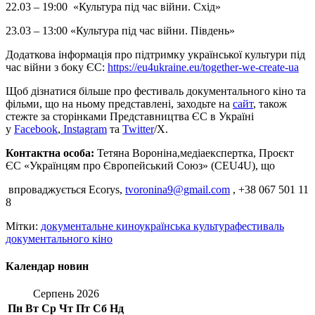
22.03 – 19:00 «Культура під час війни. Схід»
23.03 – 13:00 «Культура під час війни. Південь»
Додаткова інформація про підтримку української культури під
час війни з боку ЄС:
https://eu4ukraine.eu/together-we-create-ua
Щоб дізнатися більше про фестиваль документального кіно та
фільми, що на ньому представлені, заходьте на
сайт
, також
стежте за сторінками Представництва ЄС в Україні
у
Facebook
,
Instagram
та
Twitter
/X.
Контактна особа:
Тетяна Вороніна,медіаекспертка, Проєкт
ЄС «Українцям про Європейський Союз» (CEU4U), що
впроваджується Ecorys,
tvoronina9@gmail.com
, +38 067 501 11
8
Мітки:
документальне кино
українська культура
фестиваль
документального кіно
Календар новин
Серпень 2026
Пн
Вт
Ср
Чт
Пт
Сб
Нд