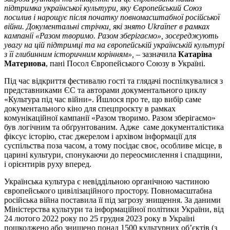
підтримка української культури, яку Європейський Союз
посилив і нарощує після початку повномасштабної російської
війни. Документальні стрічки, які знято Ukraїner в рамках
кампанії «Разом творимо. Разом зберігаємо», зосереджують
увагу на цій підтримці та на європейській українській культурі
з її глибинним історичним корінням»,
– зазначила
Катаріна
Матернова
, пані Посол Європейського Союзу в Україні.
Під час відкриття фестивалю гості та глядачі поспілкувалися з
представниками ЄС та авторами документального циклу
«Культура під час війни». Йшлося про те, що вибір саме
документального кіно для спецпроєкту в рамках
комунікаційної кампанії «Разом творимо. Разом зберігаємо»
був логічним та обґрунтованим. Адже саме документалістика
фіксує історію, стає джерелом і архівом інформації для
суспільства поза часом, а тому посідає своє, особливе місце, в
царині культури, спонукаючи до переосмислення і спадщини,
і орієнтирів руху вперед.
Українська культура є невіддільною органічною частиною
європейського цивілізаційного простору. Повномасштабна
російська війна поставила її під загрозу знищення. За даними
Міністерства культури та інформаційної політики України, від
24 лютого 2022 року по 25 грудня 2023 року в Україні
пошкоджено або знищено понад 1500 культурних об’єктів (з