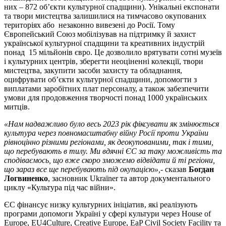
них – 872 об’єкти культурної спадщини). Унікальні експонати
та твори мистецтва залишилися на тимчасово окупованих
територіях або незаконно вивезені до Росії. Тому
Європейський Союз мобілізував на підтримку й захист
української культурної спадщини та креативних індустрій
понад 15 мільйонів євро. Це дозволило врятувати сотні музеїв
і культурних центрів, зберегти неоціненні колекції, твори
мистецтва, закупити засоби захисту та обладнання,
оцифрувати об’єкти культурної спадщини, допомогти з
виплатами заробітних плат персоналу, а також забезпечити
умови для продовження творчості понад 1000 українських
митців.
«Нам надважливо було весь 2023 рік фіксувати як змінюється
культура через повномасштабну війну Росії проти України
рівноцінно різними регіонами, як деокупованими, так і тими,
що перебувають в тилу. Ми вдячні ЄС за таку можливість та
сподіваємось, що вже скоро зможемо відвідати й ті регіони,
що зараз все ще перебувають під окупацією»,-
сказав
Богдан
Логвиненко
, засновник Ukraїner та автор документального
циклу «Культура під час війни».
ЄС фінансує низку культурних ініціатив, які реалізують
програми допомоги Україні у сфері культури через House of
Europe, EU4Culture, Creative Europe, EaP Civil Society Facility та