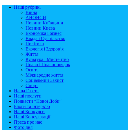
Наші рубрикі
Війна
АНОНСИ
Новини Київщини
Новини Києва
Економіка і бізнес
Влада і Суспільство
Політика
Екологія і Здоров’я
Життя
Культура і Мистецтво
Право і Правопорядок
Освіта
Міжнародне життя
Соціальний Захист
Спорт
Наша Газета
Наші послуги
Подкасти “Нової Доби”
Блоги та Інтерв’ю
Наші Конкурси
Наші Консультації
Преса про нас
Фото дня