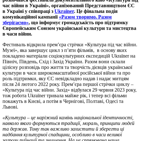
час війни в Україні», організований Представництвом ЄС
в Україні у співпраці з
Ukraїner
. Це фінальна подія
комунікаційної кампанії
«Разом творимо. Разом
зберігаємо»
, що інформує громадськість про підтримку
Європейським Союзом української культури та мистецтва
в часи війни.
Фестиваль відкрила прем’єра стрічки «Культура під час війни.
Музеї», яка завершує цикл з п’яти фільмів, в основу яких
покладено матеріали соціокультурних експедицій Ukraїner на
Північ, Південь, Схід і Захід України. Разом вони склали
цілісну розповідь про життя та творчість дієвців української
культури в часи широкомасштабної російської війни та про
роль підтримки, яку ЄС невідкладно надав і надає митцям
після 24 лютого 2022 року. Прем’єра першої стрічки циклу –
«Культура під час війни. Захід» відбулася 29 червня 2023 року,
тож робота Ukraїner тривала майже рік, і тепер всі фільми
покажуть в Києві, а потім в Чернігові, Полтаві, Одесі та
Львові.
«Культура – це наріжний камінь національної ідентичності,
навколо якого формуються традиції, мораль, принципи людей
та держав. Тому так важливо захистити й зберегти ці
надбання культурної спадщини, особливо в часи великої
загрози руйнації та знищення. На це спрямована наша