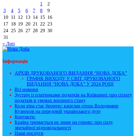
1
2
3
4
5
6
7
8
9
10
11
12
13
14
15
16
17
18
19
20
21
22
23
24
25
26
27
28
29
30
31
« Лип
Інформація
АРХІВ ДРУКОВАНОГО ВИДАННЯ “НОВА ДОБА”
ГРАФІК ВИХОДУ У СВІТ ДРУКОВАНОГО
ВИДАННЯ “НОВА ДОБА” У 2024 РОЦІ
Всі новини
Зустріч із платниками податків на Київщині: про сплату
податків в умовах воєнного стану
Коли віра стає бронею: капелан отець Володимир
Кузнецов на передовій українського духу
Контакти:
Країна тримається не лише на героях: про силу
звичайної відповідальності
Наші послуги