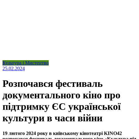
Культура і Мистецтво
25.02.2024
Розпочався фестиваль
документального кіно про
підтримку ЄC української
культури в часи війни
19 лютого 2024 року в київському кінотеатрі KINO42
розпочався фестиваль документального кіно «Культура під