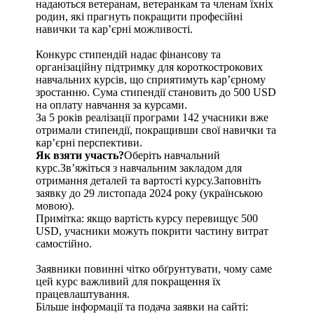
надаються ветеранам, ветеранкам та членам їхніх
родин, які прагнуть покращити професійні
навички та кар’єрні можливості.
Конкурс стипендій надає фінансову та
організаційну підтримку для короткострокових
навчальних курсів, що сприятимуть кар’єрному
зростанню. Сума стипендії становить до 500 USD
на оплату навчання за курсами.
За 5 років реалізації програми 142 учасники вже
отримали стипендії, покращивши свої навички та
кар’єрні перспективи.
Як взяти участь?
Оберіть навчальний
курс.Зв’яжіться з навчальним закладом для
отримання деталей та вартості курсу.Заповніть
заявку до 29 листопада 2024 року (українською
мовою).
Примітка: якщо вартість курсу перевищує 500
USD, учасники можуть покрити частину витрат
самостійно.
Заявники повинні чітко обґрунтувати, чому саме
цей курс важливий для покращення їх
працевлаштування.
Більше інформації та подача заявки на сайті: