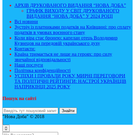
АРХІВ ДРУКОВАНОГО ВИДАННЯ “НОВА ДОБА”
ГРАФІК ВИХОДУ У СВІТ ДРУКОВАНОГО
ВИДАННЯ “НОВА ДОБА” У 2024 РОЦІ
Всі новини
Зустріч із платниками податків на Київщині: про сплату
податків в умовах воєнного стану
Коли віра стає бронею: капелан отець Володимир
Кузнецов на передовій українського духу
Контакти:
Країна тримається не лише на героях: про силу
звичайної відповідальності
Наші послуги
Політика конфіденційності
УСПІХИ І ПРОВАЛИ РОКУ, МИРНІ ПЕРЕГОВОРИ
ТА ПОЛІТИЧНІ РЕЙТИНГИ: НАСТРОЇ УКРАЇНЦІВ
НАПРИКІНЦІ 2025 РОКУ
Пошук на сайті
"Нова Доба" © 2018