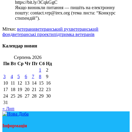
https://bit.ly/3CqkGgC
Якщо виникли питання — пишіть на електронну
пошту: contact.vrp@irex.org (тема листа: “Конкурс
стипендій”).
Мітки:
ветерани
ветеранський рух
ветеранський
фонд
ветеранські проекти
підтримка ветеранів
Календар новин
Серпень 2026
Пн
Вт
Ср
Чт
Пт
Сб
Нд
1
2
3
4
5
6
7
8
9
10
11
12
13
14
15
16
17
18
19
20
21
22
23
24
25
26
27
28
29
30
31
« Лип
Інформація