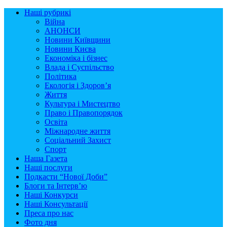
Наші рубрикі
Війна
АНОНСИ
Новини Київщини
Новини Києва
Економіка і бізнес
Влада і Суспільство
Політика
Екологія і Здоров’я
Життя
Культура і Мистецтво
Право і Правопорядок
Освіта
Міжнародне життя
Соціальний Захист
Спорт
Наша Газета
Наші послуги
Подкасти “Нової Доби”
Блоги та Інтерв’ю
Наші Конкурси
Наші Консультації
Преса про нас
Фото дня