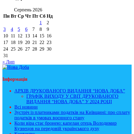
Серпень 2026
Пн
Вт
Ср
Чт
Пт
Сб
Нд
1
2
3
4
5
6
7
8
9
10
11
12
13
14
15
16
17
18
19
20
21
22
23
24
25
26
27
28
29
30
31
« Лип
Інформація
АРХІВ ДРУКОВАНОГО ВИДАННЯ “НОВА ДОБА”
ГРАФІК ВИХОДУ У СВІТ ДРУКОВАНОГО
ВИДАННЯ “НОВА ДОБА” У 2024 РОЦІ
Всі новини
Зустріч із платниками податків на Київщині: про сплату
податків в умовах воєнного стану
Коли віра стає бронею: капелан отець Володимир
Кузнецов на передовій українського духу
Контакти: