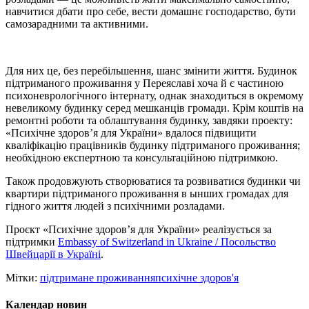
навчитися дбати про себе, вести домашнє господарство, бути
самозарадними та активними.
Для них це, без перебільшення, шанс змінити життя. Будинок
підтриманого проживання у Переяславі хоча й є частиною
психоневрологічного інтернату, однак знаходиться в окремому
невеликому будинку серед мешканців громади. Крім коштів на
ремонтні роботи та облаштування будинку, завдяки проекту:
«Психічне здоров’я для України» вдалося підвищити
кваліфікацію працівників будинку підтриманого проживання;
необхідною експертною та консультаційною підтримкою.
Також продовжують створюватися та розвиватися будинки чи
квартири підтриманого проживання в ынших громадах для
гідного життя людей з психічними розладами.
Проєкт «Психічне здоров’я для України» реалізується за
підтримки
Embassy of Switzerland in Ukraine / Посольство
Швейцарії в Україні
.
Мітки:
підтримане проживання
психічне здоров'я
Календар новин