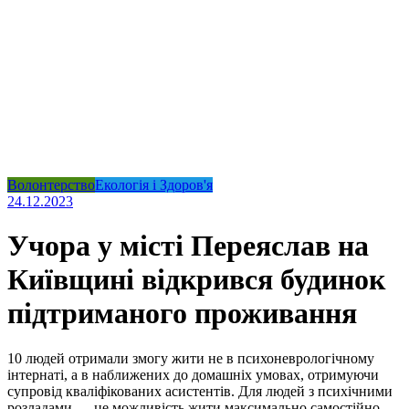
Волонтерство
Екологія і Здоров'я
24.12.2023
Учора у місті Переяслав на
Київщині відкрився будинок
підтриманого проживання
10 людей отримали змогу жити не в психоневрологічному
інтернаті, а в наближених до домашніх умовах, отримуючи
супровід кваліфікованих асистентів. Для людей з психічними
розладами — це можливість жити максимально самостійно,