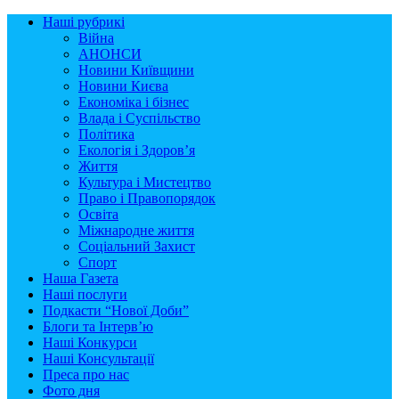
Наші рубрикі
Війна
АНОНСИ
Новини Київщини
Новини Києва
Економіка і бізнес
Влада і Суспільство
Політика
Екологія і Здоров’я
Життя
Культура і Мистецтво
Право і Правопорядок
Освіта
Міжнародне життя
Соціальний Захист
Спорт
Наша Газета
Наші послуги
Подкасти “Нової Доби”
Блоги та Інтерв’ю
Наші Конкурси
Наші Консультації
Преса про нас
Фото дня