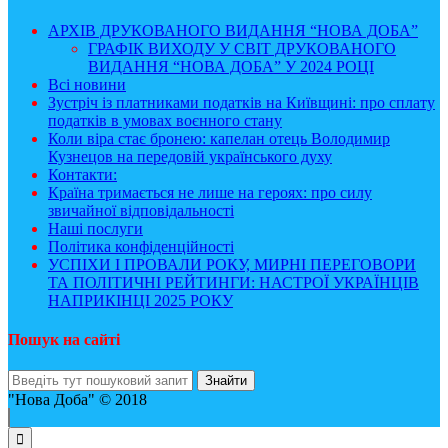
АРХІВ ДРУКОВАНОГО ВИДАННЯ “НОВА ДОБА”
ГРАФІК ВИХОДУ У СВІТ ДРУКОВАНОГО
ВИДАННЯ “НОВА ДОБА” У 2024 РОЦІ
Всі новини
Зустріч із платниками податків на Київщині: про сплату
податків в умовах воєнного стану
Коли віра стає бронею: капелан отець Володимир
Кузнецов на передовій українського духу
Контакти:
Країна тримається не лише на героях: про силу
звичайної відповідальності
Наші послуги
Політика конфіденційності
УСПІХИ І ПРОВАЛИ РОКУ, МИРНІ ПЕРЕГОВОРИ
ТА ПОЛІТИЧНІ РЕЙТИНГИ: НАСТРОЇ УКРАЇНЦІВ
НАПРИКІНЦІ 2025 РОКУ
Пошук на сайті
"Нова Доба" © 2018