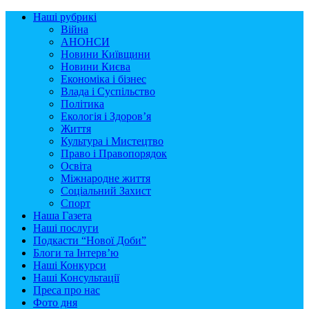
Наші рубрикі
Війна
АНОНСИ
Новини Київщини
Новини Києва
Економіка і бізнес
Влада і Суспільство
Політика
Екологія і Здоров’я
Життя
Культура і Мистецтво
Право і Правопорядок
Освіта
Міжнародне життя
Соціальний Захист
Спорт
Наша Газета
Наші послуги
Подкасти “Нової Доби”
Блоги та Інтерв’ю
Наші Конкурси
Наші Консультації
Преса про нас
Фото дня