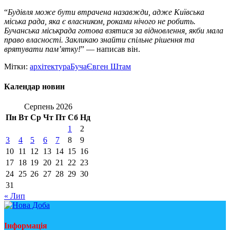
“
Будівля може бути втрачена назавжди, адже Київська
міська рада, яка є власником, роками нічого не робить.
Бучанська міськрада готова взятися за відновлення, якби мала
право власності. Закликаю знайти спільне рішення та
врятувати пам’ятку!
” — написав він.
Мітки:
архітектура
Буча
Євген Штам
Календар новин
Серпень 2026
Пн
Вт
Ср
Чт
Пт
Сб
Нд
1
2
3
4
5
6
7
8
9
10
11
12
13
14
15
16
17
18
19
20
21
22
23
24
25
26
27
28
29
30
31
« Лип
Інформація