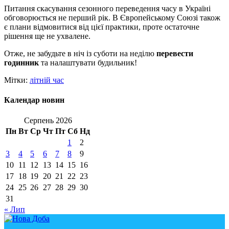
Питання скасування сезонного переведення часу в Україні
обговорюється не перший рік. В Європейському Союзі також
є плани відмовитися від цієї практики, проте остаточне
рішення ще не ухвалене.
Отже, не забудьте в ніч із суботи на неділю
перевести
годинник
та налаштувати будильник!
Мітки:
літній час
Календар новин
Серпень 2026
Пн
Вт
Ср
Чт
Пт
Сб
Нд
1
2
3
4
5
6
7
8
9
10
11
12
13
14
15
16
17
18
19
20
21
22
23
24
25
26
27
28
29
30
31
« Лип