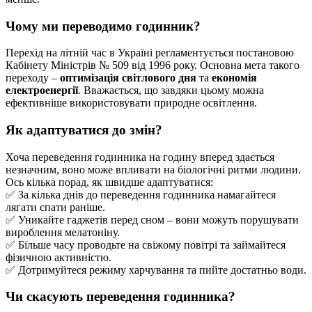
Чому ми переводимо годинник?
Перехід на літній час в Україні регламентується постановою
Кабінету Міністрів № 509 від 1996 року. Основна мета такого
переходу –
оптимізація світлового дня
та
економія
електроенергії
. Вважається, що завдяки цьому можна
ефективніше використовувати природне освітлення.
Як адаптуватися до змін?
Хоча переведення годинника на годину вперед здається
незначним, воно може впливати на біологічні ритми людини.
Ось кілька порад, як швидше адаптуватися:
✅ За кілька днів до переведення годинника намагайтеся
лягати спати раніше.
✅ Уникайте гаджетів перед сном – вони можуть порушувати
вироблення мелатоніну.
✅ Більше часу проводьте на свіжому повітрі та займайтеся
фізичною активністю.
✅ Дотримуйтеся режиму харчування та пийте достатньо води.
Чи скасують переведення годинника?