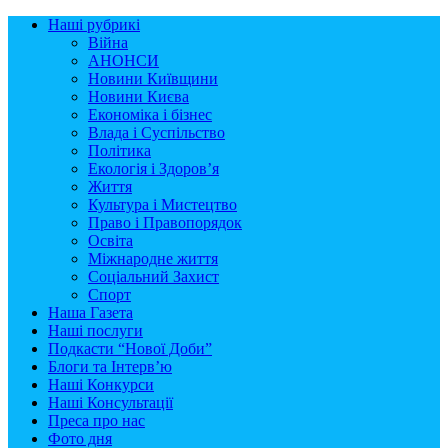
Наші рубрикі
Війна
АНОНСИ
Новини Київщини
Новини Києва
Економіка і бізнес
Влада і Суспільство
Політика
Екологія і Здоров’я
Життя
Культура і Мистецтво
Право і Правопорядок
Освіта
Міжнародне життя
Соціальний Захист
Спорт
Наша Газета
Наші послуги
Подкасти “Нової Доби”
Блоги та Інтерв’ю
Наші Конкурси
Наші Консультації
Преса про нас
Фото дня