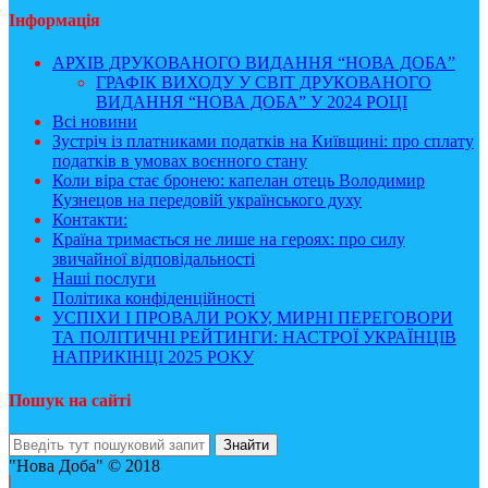
Інформація
АРХІВ ДРУКОВАНОГО ВИДАННЯ “НОВА ДОБА”
ГРАФІК ВИХОДУ У СВІТ ДРУКОВАНОГО
ВИДАННЯ “НОВА ДОБА” У 2024 РОЦІ
Всі новини
Зустріч із платниками податків на Київщині: про сплату
податків в умовах воєнного стану
Коли віра стає бронею: капелан отець Володимир
Кузнецов на передовій українського духу
Контакти:
Країна тримається не лише на героях: про силу
звичайної відповідальності
Наші послуги
Політика конфіденційності
УСПІХИ І ПРОВАЛИ РОКУ, МИРНІ ПЕРЕГОВОРИ
ТА ПОЛІТИЧНІ РЕЙТИНГИ: НАСТРОЇ УКРАЇНЦІВ
НАПРИКІНЦІ 2025 РОКУ
Пошук на сайті
"Нова Доба" © 2018