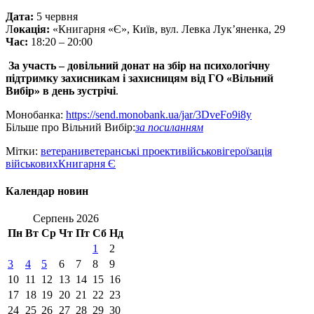
Дата:
5 червня
Л
окація:
«Книгарня «Є», Київ, вул. Левка Лукʼяненка, 29
Час:
18:20 – 20:00
За участь – довільний донат на збір на психологічну
підтримку захисникам і захисницям від ГО «Вільний
Вибір» в день зустрічі
.
Монобанка:
https://send.monobank.ua/jar/3DveFo9i8y
Більше про Вільний Вибір:
за посиланням
Мітки:
ветерани
ветеранські проекти
військові
героїзація
військових
Книгарня Є
Календар новин
Серпень 2026
Пн
Вт
Ср
Чт
Пт
Сб
Нд
1
2
3
4
5
6
7
8
9
10
11
12
13
14
15
16
17
18
19
20
21
22
23
24
25
26
27
28
29
30