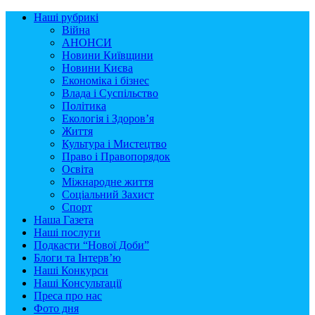
Наші рубрикі
Війна
АНОНСИ
Новини Київщини
Новини Києва
Економіка і бізнес
Влада і Суспільство
Політика
Екологія і Здоров’я
Життя
Культура і Мистецтво
Право і Правопорядок
Освіта
Міжнародне життя
Соціальний Захист
Спорт
Наша Газета
Наші послуги
Подкасти “Нової Доби”
Блоги та Інтерв’ю
Наші Конкурси
Наші Консультації
Преса про нас
Фото дня