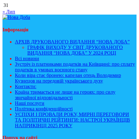
31
« Лип
Інформація
АРХІВ ДРУКОВАНОГО ВИДАННЯ “НОВА ДОБА”
ГРАФІК ВИХОДУ У СВІТ ДРУКОВАНОГО
ВИДАННЯ “НОВА ДОБА” У 2024 РОЦІ
Всі новини
Зустріч із платниками податків на Київщині: про сплату
податків в умовах воєнного стану
Коли віра стає бронею: капелан отець Володимир
Кузнецов на передовій українського духу
Контакти:
Країна тримається не лише на героях: про силу
звичайної відповідальності
Наші послуги
Політика конфіденційності
УСПІХИ І ПРОВАЛИ РОКУ, МИРНІ ПЕРЕГОВОРИ
ТА ПОЛІТИЧНІ РЕЙТИНГИ: НАСТРОЇ УКРАЇНЦІВ
НАПРИКІНЦІ 2025 РОКУ
Пошук на сайті