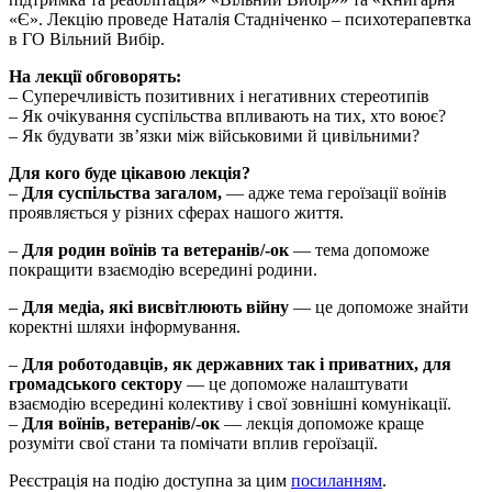
«Є». Лекцію проведе Наталія Стадніченко – психотерапевтка
в ГО Вільний Вибір.
На лекції обговорять:
– Суперечливість позитивних і негативних стереотипів
– Як очікування суспільства впливають на тих, хто воює?
– Як будувати звʼязки між військовими й цивільними?
Для кого буде цікавою лекція?
–
Для суспільства загалом,
— адже тема героїзації воїнів
проявляється у різних сферах нашого життя.
–
Для родин воїнів та ветеранів/-ок
— тема допоможе
покращити взаємодію всередині родини.
–
Для медіа, які висвітлюють війну
— це допоможе знайти
коректні шляхи інформування.
–
Для роботодавців, як державних так і приватних, для
громадського сектору
— це допоможе налаштувати
взаємодію всередині колективу і свої зовнішні комунікації.
–
Для воїнів, ветеранів/-ок
— лекція допоможе краще
розуміти свої стани та помічати вплив героїзації.
Реєстрація на подію доступна за цим
посиланням
.