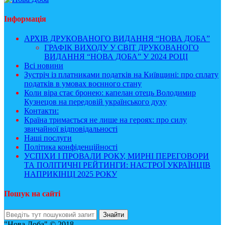
Інформація
АРХІВ ДРУКОВАНОГО ВИДАННЯ “НОВА ДОБА”
ГРАФІК ВИХОДУ У СВІТ ДРУКОВАНОГО
ВИДАННЯ “НОВА ДОБА” У 2024 РОЦІ
Всі новини
Зустріч із платниками податків на Київщині: про сплату
податків в умовах воєнного стану
Коли віра стає бронею: капелан отець Володимир
Кузнецов на передовій українського духу
Контакти:
Країна тримається не лише на героях: про силу
звичайної відповідальності
Наші послуги
Політика конфіденційності
УСПІХИ І ПРОВАЛИ РОКУ, МИРНІ ПЕРЕГОВОРИ
ТА ПОЛІТИЧНІ РЕЙТИНГИ: НАСТРОЇ УКРАЇНЦІВ
НАПРИКІНЦІ 2025 РОКУ
Пошук на сайті
"Нова Доба" © 2018