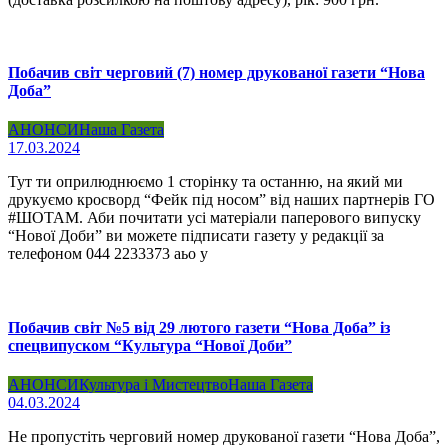
Побачив світ черговий (7) номер друкованої газети “Нова
Доба”
АНОНСИ
Наша Газета
17.03.2024
Тут ти оприлюднюємо 1 сторінку та останню, на який ми
друкуємо кросворд “Фейк під носом” від наших партнерів ГО
#ШОТАМ. Аби почитати усі матеріали паперового випуску
“Нової Доби” ви можете підписати газету у редакції за
телефоном 044 2233373 аьо у
Побачив світ №5 від 29 лютого газети “Нова Доба” із
спецвипуском “Культура “Нової Доби”
АНОНСИ
Культура і Мистецтво
Наша Газета
04.03.2024
Не пропустіть черговий номер друкованої газети “Нова Доба”,