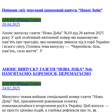
Побачив світ черговий паперовий випуск “Нової Доби”
АНОНСИ
Наша Газета
28.04.2025
Анонс випуску газети “Нова Доба” №10 від 26 квітня 2025
року У цей особливий квітневий номер ми вшановуємо
пам’ять про трагедію, яка назавжди змінила хід історії України
і всього світу. Головна тема випуску — “Чорнобиль: біль,
пам’ять, сила життя”. У
АНОНС ВИПУСКУ ГАЗЕТИ “НОВА ДОБА” №6:
ПАМ’ЯТАЄМО, БОРЕМОСЯ, ПЕРЕМАГАЄМО
АНОНСИ
Наша Газета
24.02.2025
Минулого тижня вийшов спеціальний номер газети “Нова
Доба” №6, присвячений роковинам початку
повномасштабного вторгнення росії в Україну. Цей випуск —
не просто хроніка подій, а глибока рефлексія про те, як