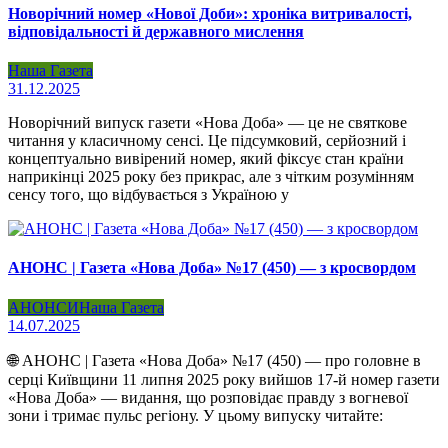
Новорічний номер «Нової Доби»: хроніка витривалості,
відповідальності й державного мислення
Наша Газета
31.12.2025
Новорічний випуск газети «Нова Доба» — це не святкове
читання у класичному сенсі. Це підсумковий, серйозний і
концептуально вивірений номер, який фіксує стан країни
наприкінці 2025 року без прикрас, але з чітким розумінням
сенсу того, що відбувається з Україною у
АНОНС | Газета «Нова Доба» №17 (450) — з кросвордом
АНОНСИ
Наша Газета
14.07.2025
🌐 АНОНС | Газета «Нова Доба» №17 (450) — про головне в
серці Київщини 11 липня 2025 року вийшов 17-й номер газети
«Нова Доба» — видання, що розповідає правду з вогневої
зони і тримає пульс регіону. У цьому випуску читайте: