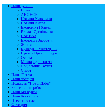
Наші рубрикі
Війна
АНОНСИ
Новини Київщини
Новини Києва
Економіка і бізнес
Влада і Суспільство
Політика
Екологія і Здоров’я
Життя
Культура і Мистецтво
Право і Правопорядок
Освіта
Міжнародне життя
Соціальний Захист
Спорт
Наша Газета
Наші послуги
Подкасти “Нової Доби”
Блоги та Інтерв’ю
Наші Конкурси
Наші Консультації
Преса про нас
Фото дня