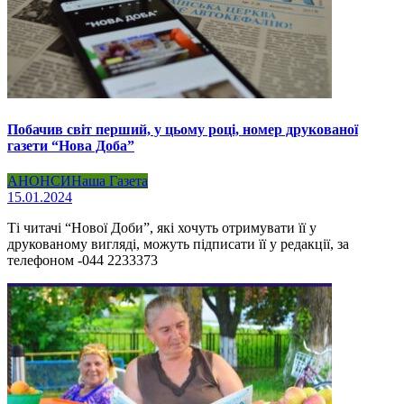
Побачив світ перший, у цьому році, номер друкованої
газети “Нова Доба”
АНОНСИ
Наша Газета
15.01.2024
Ті читачі “Нової Доби”, які хочуть отримувати її у
друкованому вигляді, можуть підписати її у редакції, за
телефоном -044 2233373