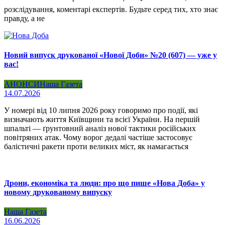
розслідування, коментарі експертів. Будьте серед тих, хто знає
правду, а не
Новий випуск друкованої «Нової Доби» №20 (607) — уже у
вас!
АНОНСИ
Наша Газета
14.07.2026
У номері від 10 липня 2026 року говоримо про події, які
визначають життя Київщини та всієї України. На першій
шпальті — ґрунтовний аналіз нової тактики російських
повітряних атак. Чому ворог дедалі частіше застосовує
балістичні ракети проти великих міст, як намагається
Дрони, економіка та люди: про що пише «Нова Доба» у
новому друкованому випуску
Наша Газета
16.06.2026