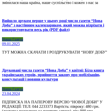
змінилася наша країна, наше суспільство і кожен з нас за
Вийшло друком перше у цьому році число газети “Нова
Доба” з настінним календариком, який можна відрізати і
використовувати весь рік (PDF файл)
Наша Газета
09.01.2025
ТУТ МОЖНА СКАЧАТИ І РОЗДРУКУВАТИ “НОВУ ДОБУ”
Друковані числа газети “Нова Доба” у квітні: Біла книга
українських героїв, прийняття закону про мобілізацію,
консультації і новини культури
Наша Газета
23.04.2024
ПІДПИСКА НА ПАПЕРОВУ ВЕРСІЮ “НОВОЇ ДОБИ” У
РЕДАКЦІЇ: ТЕЛ: 044 2233373 Вартість: півроку: 480 грн.
(доставка розсилкою на поштову адресу), рік: 900 грн.