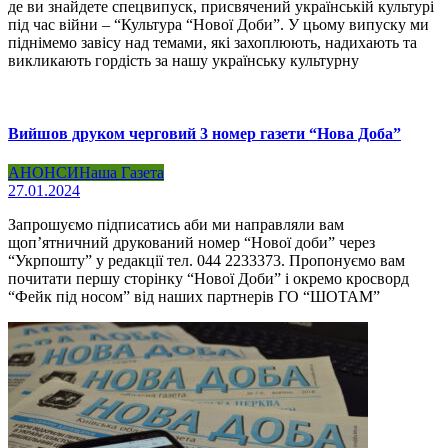
де ви знайдете спецвипуск, присвячений українській культурі
під час війни – “Культура “Нової Доби”. У цьому випуску ми
піднімемо завісу над темами, які захоплюють, надихають та
викликають гордість за нашу українську культурну
Вийшов друком черговий 3 номер газети “Нова Доба”
АНОНСИ
Наша Газета
27.01.2024
Запрошуємо підписатись аби ми направляли вам
щоп’ятничний друкований номер “Нової доби” через
“Укрпошту” у редакції тел. 044 2233373. Пропонуємо вам
почитати першу сторінку “Нової Доби” і окремо кросворд
“Фейк під носом” від наших партнерів ГО “ШОТАМ”