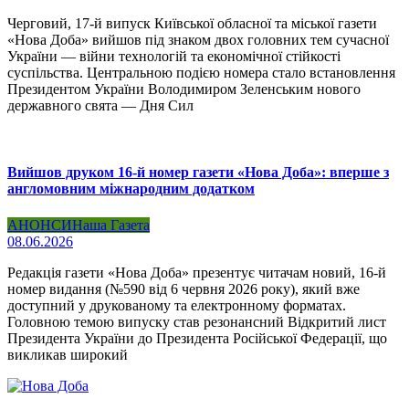
Черговий, 17-й випуск Київської обласної та міської газети
«Нова Доба» вийшов під знаком двох головних тем сучасної
України — війни технологій та економічної стійкості
суспільства. Центральною подією номера стало встановлення
Президентом України Володимиром Зеленським нового
державного свята — Дня Сил
Вийшов друком 16-й номер газети «Нова Доба»: вперше з
англомовним міжнародним додатком
АНОНСИ
Наша Газета
08.06.2026
Редакція газети «Нова Доба» презентує читачам новий, 16-й
номер видання (№590 від 6 червня 2026 року), який вже
доступний у друкованому та електронному форматах.
Головною темою випуску став резонансний Відкритий лист
Президента України до Президента Російської Федерації, що
викликав широкий