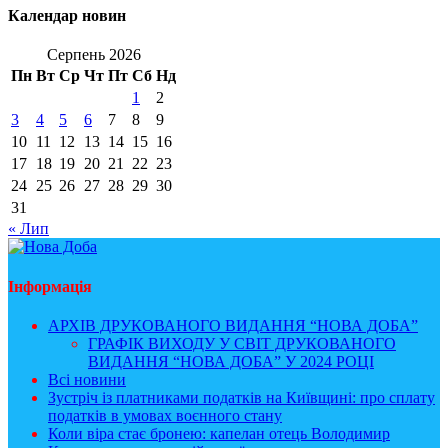
Календар новин
Серпень 2026
Пн
Вт
Ср
Чт
Пт
Сб
Нд
1
2
3
4
5
6
7
8
9
10
11
12
13
14
15
16
17
18
19
20
21
22
23
24
25
26
27
28
29
30
31
« Лип
Інформація
АРХІВ ДРУКОВАНОГО ВИДАННЯ “НОВА ДОБА”
ГРАФІК ВИХОДУ У СВІТ ДРУКОВАНОГО
ВИДАННЯ “НОВА ДОБА” У 2024 РОЦІ
Всі новини
Зустріч із платниками податків на Київщині: про сплату
податків в умовах воєнного стану
Коли віра стає бронею: капелан отець Володимир