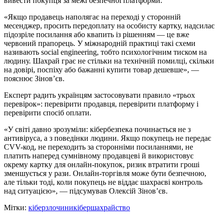
вивести покупця за межі безпечної платформи.
«Якщо продавець наполягає на переході у сторонній
месенджер, просить передоплату на особисту картку, надсилає
підозріле посилання або квапить із рішенням — це вже
червоний прапорець. У міжнародній практиці такі схеми
називають social engineering, тобто психологічним тиском на
людину. Шахрай грає не стільки на технічній помилці, скільки
на довірі, поспіху або бажанні купити товар дешевше», —
пояснює Зінов’єв.
Експерт радить українцям застосовувати правило «трьох
перевірок»: перевірити продавця, перевірити платформу і
перевірити спосіб оплати.
«У світі давно зрозуміли: кібербезпека починається не з
антивіруса, а з поведінки людини. Якщо покупець не передає
CVV-код, не переходить за сторонніми посиланнями, не
платить наперед сумнівному продавцеві й використовує
окрему картку для онлайн-покупок, ризик втратити гроші
зменшується у рази. Онлайн-торгівля може бути безпечною,
але тільки тоді, коли покупець не віддає шахраєві контроль
над ситуацією», — підсумував Олексій Зінов’єв.
Мітки:
кіберзлочини
кібершахрайство