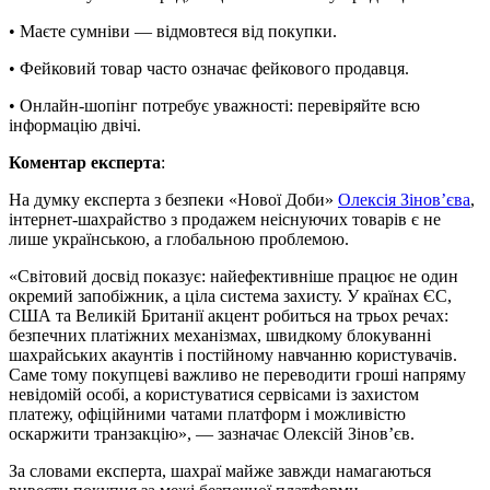
• Маєте сумніви — відмовтеся від покупки.
• Фейковий товар часто означає фейкового продавця.
• Онлайн-шопінг потребує уважності: перевіряйте всю
інформацію двічі.
Коментар експерта
:
На думку експерта з безпеки «Нової Доби»
Олексія Зінов’єва
,
інтернет-шахрайство з продажем неіснуючих товарів є не
лише українською, а глобальною проблемою.
«Світовий досвід показує: найефективніше працює не один
окремий запобіжник, а ціла система захисту. У країнах ЄС,
США та Великій Британії акцент робиться на трьох речах:
безпечних платіжних механізмах, швидкому блокуванні
шахрайських акаунтів і постійному навчанню користувачів.
Саме тому покупцеві важливо не переводити гроші напряму
невідомій особі, а користуватися сервісами із захистом
платежу, офіційними чатами платформ і можливістю
оскаржити транзакцію», — зазначає Олексій Зінов’єв.
За словами експерта, шахраї майже завжди намагаються