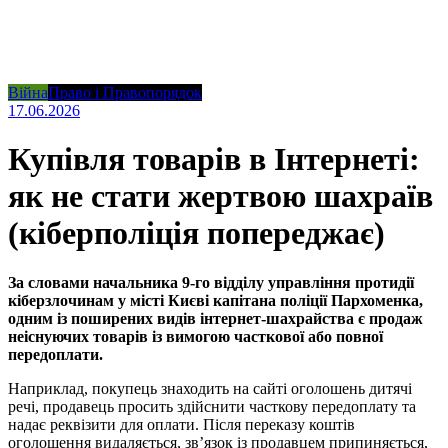
Війна
Право і Правопорядок
17.06.2026
Купівля товарів в Інтернеті:
як не стати жертвою шахраїв
(кіберполіція попереджає)
За словами начальника 9-го відділу управління протидії
кіберзлочинам у місті Києві капітана поліції Пархоменка,
одним із поширених видів інтернет-шахрайства є продаж
неіснуючих товарів із вимогою часткової або повної
передоплати.
Наприклад, покупець знаходить на сайті оголошень дитячі
речі, продавець просить здійснити часткову передоплату та
надає реквізити для оплати. Після переказу коштів
оголошення видаляється, зв’язок із продавцем припиняється,