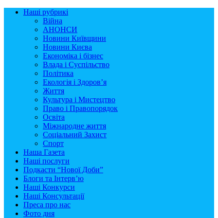
Наші рубрикі
Війна
АНОНСИ
Новини Київщини
Новини Києва
Економіка і бізнес
Влада і Суспільство
Політика
Екологія і Здоров’я
Життя
Культура і Мистецтво
Право і Правопорядок
Освіта
Міжнародне життя
Соціальний Захист
Спорт
Наша Газета
Наші послуги
Подкасти “Нової Доби”
Блоги та Інтерв’ю
Наші Конкурси
Наші Консультації
Преса про нас
Фото дня