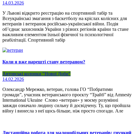
14.03.2026
У Львові відкрито реєстрацію на спортивний табір та
Всеукраїнські змагання з баскетболу на кріслах колісних для
ветеранів і ветеранок російсько-української війни. Подія
об’єднає захисників України з різних регіонів країни та стане
важливим елементом їхньої фізичної та психологічної
реабілітації. Спортивний табір
Коли я вже нарешті стану ветераном?
Авторські колонки "Нової Доби"
14.02.2026
Олександр Мережко, ветеран, голова ГО “Побратими
громади”, учасник ветеранського проєкту “Трайб” від Amnesty
International Ukraine Слово «ветеран» у моєму розумінні
завжди означало людину сильну й досвідчену. Ту, що пройшла
війну і винесла з неї щось більше, ніж просто спогади. Але
Дистанційна робота для маломобільних ветеранів: гнучкий