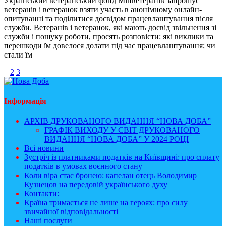
Український ветеранський фонд Мінветеранів запрошує
ветеранів і ветеранок взяти участь в анонімному онлайн-
опитуванні та поділитися досвідом працевлаштування після
служби. Ветеранів і ветеранок, які мають досвід звільнення зі
служби і пошуку роботи, просять розповісти: які виклики та
перешкоди їм довелося долати під час працевлаштування; чи
стали їм
1
2
3
Інформація
АРХІВ ДРУКОВАНОГО ВИДАННЯ “НОВА ДОБА”
ГРАФІК ВИХОДУ У СВІТ ДРУКОВАНОГО
ВИДАННЯ “НОВА ДОБА” У 2024 РОЦІ
Всі новини
Зустріч із платниками податків на Київщині: про сплату
податків в умовах воєнного стану
Коли віра стає бронею: капелан отець Володимир
Кузнецов на передовій українського духу
Контакти:
Країна тримається не лише на героях: про силу
звичайної відповідальності
Наші послуги