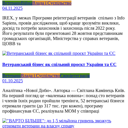
Ветерани
Війна
Влада і Суспільство
04.11.2025
IREX, у межах Програми реінтеграції ветеранів спільно з Info
Sapiens, провів дослідження, щоб краще зрозуміти виклики,
досвід та потреби захисників і захисниць після 2022 року.
Його результати були презентовані 28 жовтня представникам
громадських організацій, Міністерства у справах ветеранів,
ЦОВВ та
Ветеранський бізнес як спільний проєкт України та ЄС
Ветерани
Влада і Суспільство
Євроінтеграція
01.10.2025
Аналітика «Нової Доби». Авторка — Світлана Камінець Київ.
На перший погляд це «маленька новина»: понад сто ветеранів
і членів їхніх родин пройшли тренінги, 52 ветеранські бізнеси
отримали гранти (до 317 тис. грн кожен), програму
профінансував ЄС, реалізувала МОМ у співпраці