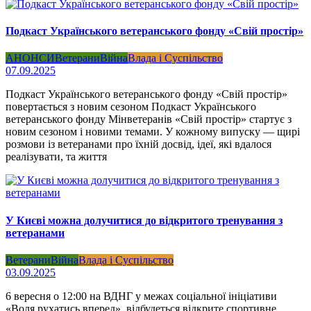
Подкаст Українського ветеранського фонду «Свій простір»
АНОНСИ
Ветерани
Війна
Влада і Суспільство
07.09.2025
Подкаст Українського ветеранського фонду «Свій простір»
повертається з новим сезоном Подкаст Українського
ветеранського фонду Мінветеранів «Свій простір» стартує з
новим сезоном і новими темами. У кожному випуску — щирі
розмови із ветеранами про їхній досвід, ідеї, які вдалося
реалізувати, та життя
У Києві можна долучитися до відкритого тренування з
ветеранами
Ветерани
Війна
Влада і Суспільство
03.09.2025
6 вересня о 12:00 на ВДНГ у межах соціальної ініціативи
«Воля рухатись вперед» відбудеться відкрите спортивне