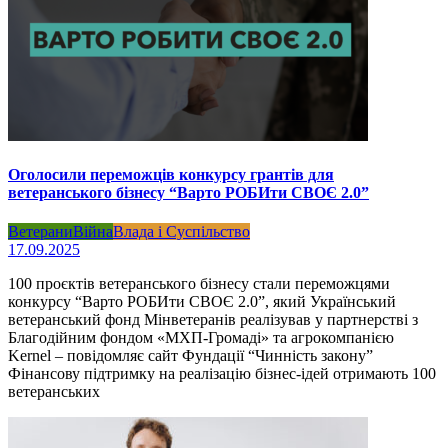
Оголосили переможців конкурсу грантів для
ветеранського бізнесу “Варто РОБИти СВОЄ 2.0”
Ветерани
Війна
Влада і Суспільство
17.09.2025
100 проєктів ветеранського бізнесу стали переможцями
конкурсу “Варто РОБИти СВОЄ 2.0”, який Український
ветеранський фонд Мінветеранів реалізував у партнерстві з
Благодійним фондом «МХП-Громаді» та агрокомпанією
Kernel – повідомляє сайт Фундації “Чинність закону”
Фінансову підтримку на реалізацію бізнес-ідей отримають 100
ветеранських