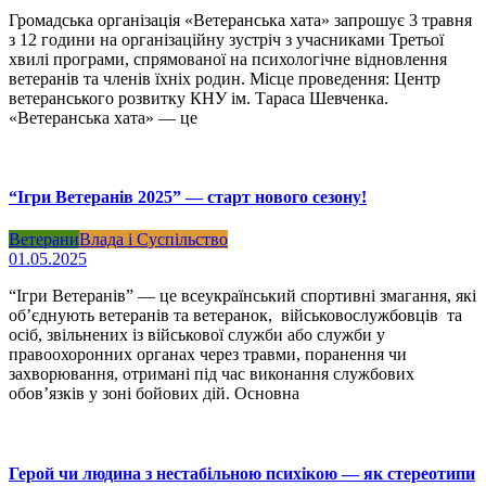
Громадська організація «Ветеранська хата» запрошує 3 травня
з 12 години на організаційну зустріч з учасниками Третьої
хвилі програми, спрямованої на психологічне відновлення
ветеранів та членів їхніх родин. Місце проведення: Центр
ветеранського розвитку КНУ ім. Тараса Шевченка.
«Ветеранська хата» — це
“Ігри Ветеранів 2025” — старт нового сезону!
Ветерани
Влада і Суспільство
01.05.2025
“Ігри Ветеранів” — це всеукраїнський спортивні змагання, які
об’єднують ветеранів та ветеранок, військовослужбовців та
осіб, звільнених із військової служби або служби у
правоохоронних органах через травми, поранення чи
захворювання, отримані під час виконання службових
обов’язків у зоні бойових дій. Основна
Герой чи людина з нестабільною психікою — як стереотипи