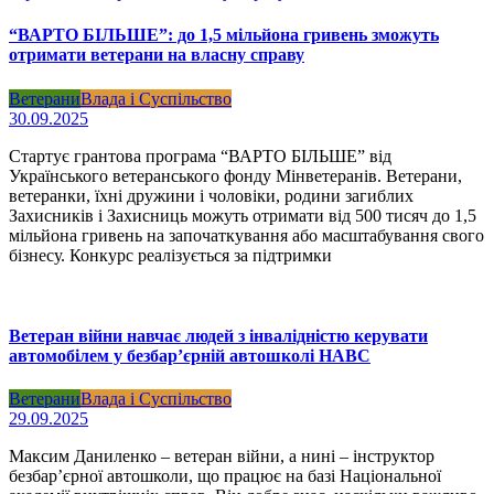
“ВАРТО БІЛЬШЕ”: до 1,5 мільйона гривень зможуть
отримати ветерани на власну справу
Ветерани
Влада і Суспільство
30.09.2025
Стартує грантова програма “ВАРТО БІЛЬШЕ” від
Українського ветеранського фонду Мінветеранів. Ветерани,
ветеранки, їхні дружини і чоловіки, родини загиблих
Захисників і Захисниць можуть отримати від 500 тисяч до 1,5
мільйона гривень на започаткування або масштабування свого
бізнесу. Конкурс реалізується за підтримки
Ветеран війни навчає людей з інвалідністю керувати
автомобілем у безбар’єрній автошколі НАВС
Ветерани
Влада і Суспільство
29.09.2025
Максим Даниленко – ветеран війни, а нині – інструктор
безбар’єрної автошколи, що працює на базі Національної