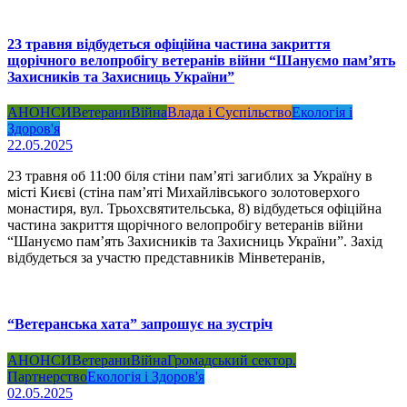
23 травня відбудеться офіційна частина закриття
щорічного велопробігу ветеранів війни “Шануємо пам’ять
Захисників та Захисниць України”
АНОНСИ
Ветерани
Війна
Влада і Суспільство
Екологія і
Здоров'я
22.05.2025
23 травня об 11:00 біля стіни пам’яті загиблих за Україну в
місті Києві (стіна пам’яті Михайлівського золотоверхого
монастиря, вул. Трьохсвятительська, 8) відбудеться офіційна
частина закриття щорічного велопробігу ветеранів війни
“Шануємо пам’ять Захисників та Захисниць України”. Захід
відбудеться за участю представників Мінветеранів,
“Ветеранська хата” запрошує на зустріч
АНОНСИ
Ветерани
Війна
Громадський сектор.
Партнерство
Екологія і Здоров'я
02.05.2025