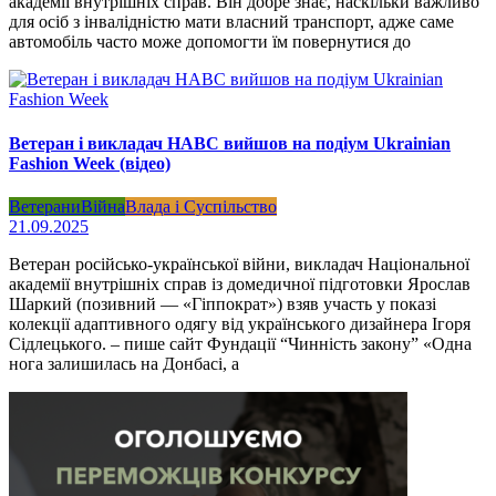
академії внутрішніх справ. Він добре знає, наскільки важливо
для осіб з інвалідністю мати власний транспорт, адже саме
автомобіль часто може допомогти їм повернутися до
Ветеран і викладач НАВС вийшов на подіум Ukrainian
Fashion Week (відео)
Ветерани
Війна
Влада і Суспільство
21.09.2025
Ветеран російсько-української війни, викладач Національної
академії внутрішніх справ із домедичної підготовки Ярослав
Шаркий (позивний — «Гіппократ») взяв участь у показі
колекції адаптивного одягу від українського дизайнера Ігоря
Сідлецького. – пише сайт Фундації “Чинність закону” «Одна
нога залишилась на Донбасі, а