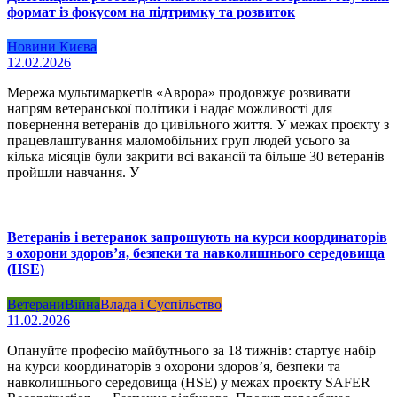
формат із фокусом на підтримку та розвиток
Новини Києва
12.02.2026
Мережа мультимаркетів «Аврора» продовжує розвивати
напрям ветеранської політики і надає можливості для
повернення ветеранів до цивільного життя. У межах проєкту з
працевлаштування маломобільних груп людей усього за
кілька місяців були закрити всі вакансії та більше 30 ветеранів
пройшли навчання. У
Ветеранів і ветеранок запрошують на курси координаторів
з охорони здоров’я, безпеки та навколишнього середовища
(HSE)
Ветерани
Війна
Влада і Суспільство
11.02.2026
Опануйте професію майбутнього за 18 тижнів: стартує набір
на курси координаторів з охорони здоров’я, безпеки та
навколишнього середовища (HSE) у межах проєкту SAFER