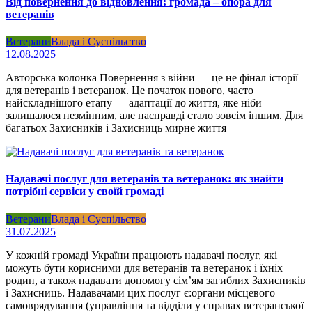
Від повернення до відновлення: громада – опора для
ветеранів
Ветерани
Влада і Суспільство
12.08.2025
Авторська колонка Повернення з війни — це не фінал історії
для ветеранів і ветеранок. Це початок нового, часто
найскладнішого етапу — адаптації до життя, яке ніби
залишалося незмінним, але насправді стало зовсім іншим. Для
багатьох Захисників і Захисниць мирне життя
Надавачі послуг для ветеранів та ветеранок: як знайти
потрібні сервіси у своїй громаді
Ветерани
Влада і Суспільство
31.07.2025
У кожній громаді України працюють надавачі послуг, які
можуть бути корисними для ветеранів та ветеранок і їхніх
родин, а також надавати допомогу сім’ям загиблих Захисників
і Захисниць. Надавачами цих послуг є:органи місцевого
самоврядування (управління та відділи у справах ветеранської