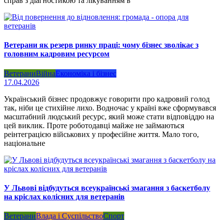
справ з діагностикою та лікуванням в
Ветерани як резерв ринку праці: чому бізнес зволікає з
головним кадровим ресурсом
Ветерани
Війна
Економіка і бізнес
17.04.2026
Український бізнес продовжує говорити про кадровий голод
так, ніби це стихійне лихо. Водночас у країні вже сформувався
масштабний людський ресурс, який може стати відповіддю на
цей виклик. Проте роботодавці майже не займаються
реінтеграцією військових у професійне життя. Мало того,
національне
У Львові відбудуться всеукраїнські змагання з баскетболу
на кріслах колісних для ветеранів
Ветерани
Влада і Суспільство
Спорт