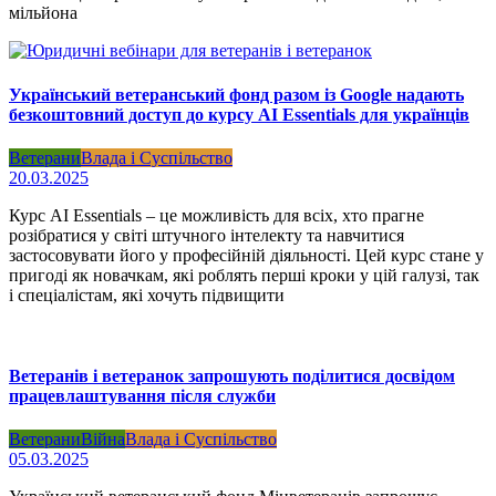
мільйона
Український ветеранський фонд разом із Google надають
безкоштовний доступ до курсу AI Essentials для українців
Ветерани
Влада і Суспільство
20.03.2025
Курс AI Essentials – це можливість для всіх, хто прагне
розібратися у світі штучного інтелекту та навчитися
застосовувати його у професійній діяльності. Цей курс стане у
пригоді як новачкам, які роблять перші кроки у цій галузі, так
і спеціалістам, які хочуть підвищити
Ветеранів і ветеранок запрошують поділитися досвідом
працевлаштування після служби
Ветерани
Війна
Влада і Суспільство
05.03.2025