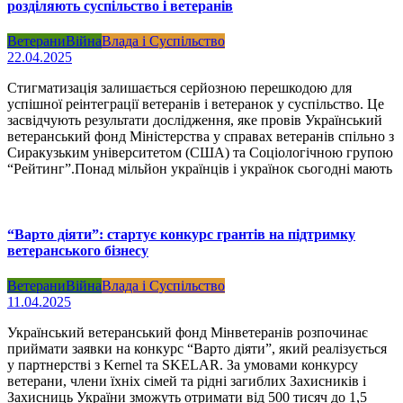
розділяють суспільство і ветеранів
Ветерани
Війна
Влада і Суспільство
22.04.2025
Стигматизація залишається серйозною перешкодою для
успішної реінтеграції ветеранів і ветеранок у суспільство. Це
засвідчують результати дослідження, яке провів Український
ветеранський фонд Міністерства у справах ветеранів спільно з
Сиракузьким університетом (США) та Соціологічною групою
“Рейтинг”.Понад мільйон українців і українок сьогодні мають
“Варто діяти”: стартує конкурс грантів на підтримку
ветеранського бізнесу
Ветерани
Війна
Влада і Суспільство
11.04.2025
Український ветеранський фонд Мінветеранів розпочинає
приймати заявки на конкурс “Варто діяти”, який реалізується
у партнерстві з Kernel та SKELAR. За умовами конкурсу
ветерани, члени їхніх сімей та рідні загиблих Захисників і
Захисниць України зможуть отримати від 500 тисяч до 1,5