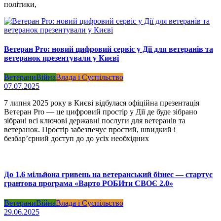
політики,
Ветеран Pro: новий цифровий сервіс у Дії для ветеранів та
ветеранок презентували у Києві
Ветерани
Війна
Влада і Суспільство
07.07.2025
7 липня 2025 року в Києві відбулася офіційна презентація
Ветеран Pro — це цифровий простір у Дії де буде зібрано
зібрані всі ключові державні послуги для ветеранів та
ветеранок. Простір забезпечує простий, швидкий і
безбар’єрний доступ до до усіх необхідних
До 1,6 мільйона гривень на ветеранський бізнес — стартує
грантова програма «Варто РОБИти СВОЄ 2.0»
Ветерани
Війна
Влада і Суспільство
29.06.2025