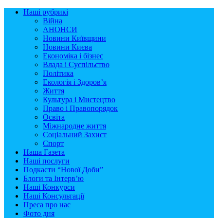
Наші рубрикі
Війна
АНОНСИ
Новини Київщини
Новини Києва
Економіка і бізнес
Влада і Суспільство
Політика
Екологія і Здоров’я
Життя
Культура і Мистецтво
Право і Правопорядок
Освіта
Міжнародне життя
Соціальний Захист
Спорт
Наша Газета
Наші послуги
Подкасти “Нової Доби”
Блоги та Інтерв’ю
Наші Конкурси
Наші Консультації
Преса про нас
Фото дня