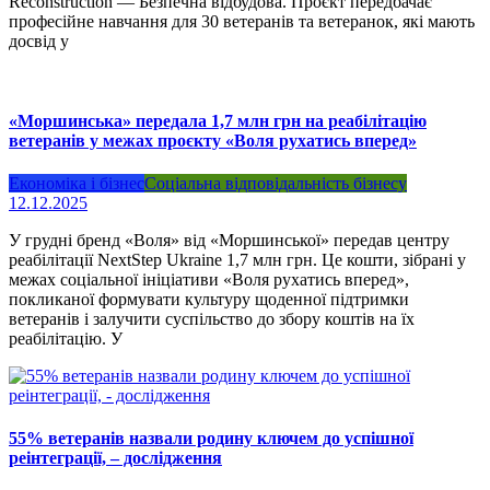
Reconstruction — Безпечна відбудова. Проєкт передбачає
професійне навчання для 30 ветеранів та ветеранок, які мають
досвід у
«Моршинська» передала 1,7 млн грн на реабілітацію
ветеранів у межах проєкту «Воля рухатись вперед»
Економіка і бізнес
Соціальна відповідальність бізнесу
12.12.2025
У грудні бренд «Воля» від «Моршинської» передав центру
реабілітації NextStep Ukraine 1,7 млн грн. Це кошти, зібрані у
межах соціальної ініціативи «Воля рухатись вперед»,
покликаної формувати культуру щоденної підтримки
ветеранів і залучити суспільство до збору коштів на їх
реабілітацію. У
55% ветеранів назвали родину ключем до успішної
реінтеграції, – дослідження