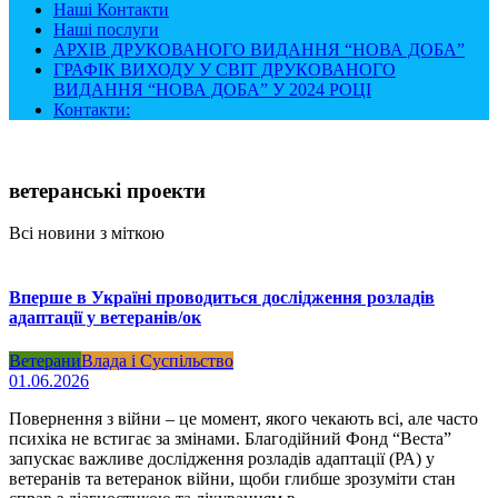
Наші Контакти
Наші послуги
АРХІВ ДРУКОВАНОГО ВИДАННЯ “НОВА ДОБА”
ГРАФІК ВИХОДУ У СВІТ ДРУКОВАНОГО
ВИДАННЯ “НОВА ДОБА” У 2024 РОЦІ
Контакти:
ветеранські проекти
Всі новини з міткою
Вперше в Україні проводиться дослідження розладів
адаптації у ветеранів/ок
Ветерани
Влада і Суспільство
01.06.2026
Повернення з війни – це момент, якого чекають всі, але часто
психіка не встигає за змінами. Благодійний Фонд “Веста”
запускає важливе дослідження розладів адаптації (РА) у
ветеранів та ветеранок війни, щоби глибше зрозуміти стан