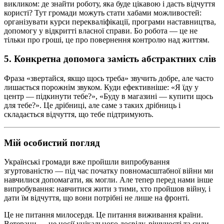
викликом: де знайти роботу, яка буде цікавою і дасть відчуття
користі? Тут громади можуть стати хабами можливостей:
організувати курси перекваліфікації, програми наставництва,
допомогу у відкритті власної справи. Бо робота — це не
тільки про гроші, це про повернення контролю над життям.
5. Конкретна допомога замість абстрактних слів
Фраза «звертайся, якщо щось треба» звучить добре, але часто
лишається порожнім звуком. Куди ефективніше: «Я їду у
центр — підкинути тебе?», «Буду в магазині — купити щось
для тебе?». Це дрібниці, але саме з таких дрібниць і
складається відчуття, що тебе підтримують.
Мій особистий погляд
Українські громади вже пройшли випробування
згуртованістю — під час початку повномасштабної війни ми
навчилися допомагати, як могли. Але тепер перед нами інше
випробування: навчитися жити з тими, хто пройшов війну, і
дати їм відчуття, що вони потрібні не лише на фронті.
Це не питання милосердя. Це питання виживання країни.
Ветерани — це носії унікального досвіду, рішучості та сили,