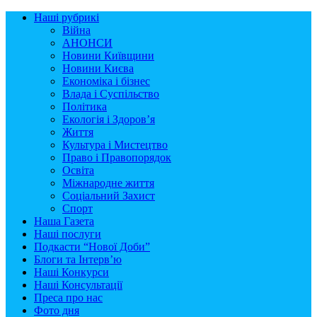
Наші рубрикі
Війна
АНОНСИ
Новини Київщини
Новини Києва
Економіка і бізнес
Влада і Суспільство
Політика
Екологія і Здоров’я
Життя
Культура і Мистецтво
Право і Правопорядок
Освіта
Міжнародне життя
Соціальний Захист
Спорт
Наша Газета
Наші послуги
Подкасти “Нової Доби”
Блоги та Інтерв’ю
Наші Конкурси
Наші Консультації
Преса про нас
Фото дня