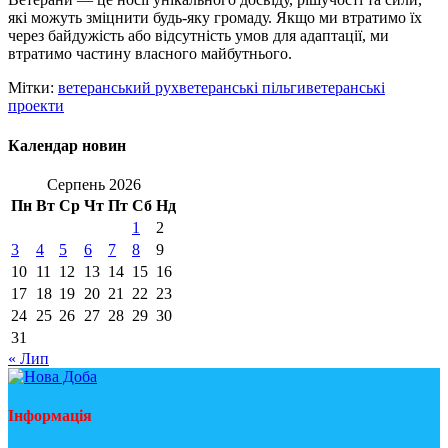
які можуть зміцнити будь-яку громаду. Якщо ми втратимо їх
через байдужість або відсутність умов для адаптації, ми
втратимо частину власного майбутнього.
Мітки:
ветеранський рух
ветеранські пільги
ветеранські
проекти
Календар новин
Серпень 2026
Пн
Вт
Ср
Чт
Пт
Сб
Нд
1
2
3
4
5
6
7
8
9
10
11
12
13
14
15
16
17
18
19
20
21
22
23
24
25
26
27
28
29
30
31
« Лип
Інформація