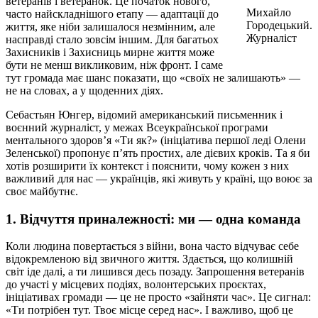
ветеранів і ветеранок. Це початок нового,
Михайло
часто найскладнішого етапу — адаптації до
Городецький.
життя, яке ніби залишалося незмінним, але
Журналіст
насправді стало зовсім іншим. Для багатьох
Захисників і Захисниць мирне життя може
бути не менш викликовим, ніж фронт. І саме
тут громада має шанс показати, що «своїх не залишають» —
не на словах, а у щоденних діях.
Себастьян Юнгер, відомий американський письменник і
воєнний журналіст, у межах Всеукраїнської програми
ментального здоров’я «Ти як?» (ініціатива першої леді Олени
Зеленської) пропонує п’ять простих, але дієвих кроків. Та я би
хотів розширити їх контекст і пояснити, чому кожен з них
важливий для нас — українців, які живуть у країні, що воює за
своє майбутнє.
1. Відчуття приналежності: ми — одна команда
Коли людина повертається з війни, вона часто відчуває себе
відокремленою від звичного життя. Здається, що колишній
світ іде далі, а ти лишився десь позаду. Запрошення ветеранів
до участі у місцевих подіях, волонтерських проєктах,
ініціативах громади — це не просто «зайняти час». Це сигнал:
«Ти потрібен тут. Твоє місце серед нас». І важливо, щоб це