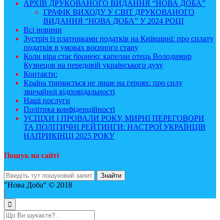
АРХІВ ДРУКОВАНОГО ВИДАННЯ “НОВА ДОБА”
ГРАФІК ВИХОДУ У СВІТ ДРУКОВАНОГО
ВИДАННЯ “НОВА ДОБА” У 2024 РОЦІ
Всі новини
Зустріч із платниками податків на Київщині: про сплату
податків в умовах воєнного стану
Коли віра стає бронею: капелан отець Володимир
Кузнецов на передовій українського духу
Контакти:
Країна тримається не лише на героях: про силу
звичайної відповідальності
Наші послуги
Політика конфіденційності
УСПІХИ І ПРОВАЛИ РОКУ, МИРНІ ПЕРЕГОВОРИ
ТА ПОЛІТИЧНІ РЕЙТИНГИ: НАСТРОЇ УКРАЇНЦІВ
НАПРИКІНЦІ 2025 РОКУ
Пошук на сайті
"Нова Доба" © 2018