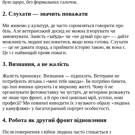
було щиро, без формальних галочок.
2. Слухати — значить поважати
Ми живемо у культурі, де часто соромляться говорити про
біль. Але ветеранський досвід не можна ігнорувати чи
замовчувати. Замість «забудь» чи «не думай про це» — дайте
можливість людині висловитися, якщо вона готова. Слухати
— це не давати порад, а приймати історію такою, як вона є.
Це і є найвищий прояв поваги.
3. Визнання, а не жалість
Жалість принижує. Визнання — підносить. Ветерани не
потребують зітхань і «мені тебе шкода». Їм потрібно бачити,
що їхні вчинки цінують і в мирному житті. Чому б не
організувати фотовиставку чи зустріч, де ветерани розкажуть
не лише про фронт, а й про свої цивільні мрії, успіхи, нові
професії? Ми повинні виводити їх з вузького образу «людина
у камуфляжі» у багатогранний портрет особистості.
4. Робота як другий фронт відновлення
Після повернення з війни людина часто стикається з