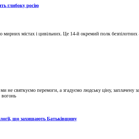
ить глибоку росію
по мирних містах і цивільних. Це 14-й окремий полк безпілотних 
и ми не святкуємо перемоги, а згадуємо людську ціну, заплачену з
и вогонь
нології, що захищають Батьківщину