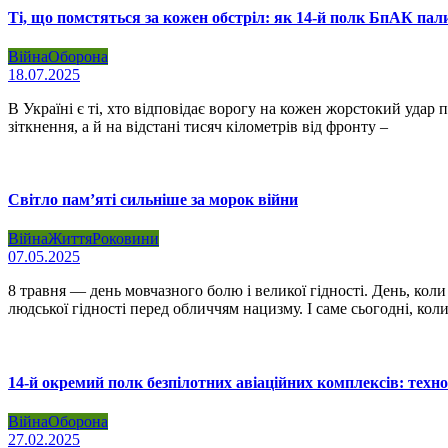
Ті, що помстяться за кожен обстріл: як 14-й полк БпАК пал
Війна
Оборона
18.07.2025
В Україні є ті, хто відповідає ворогу на кожен жорстокий удар 
зіткнення, а й на відстані тисяч кілометрів від фронту –
Світло пам’яті сильніше за морок війни
Війна
Життя
Роковини
07.05.2025
8 травня — день мовчазного болю і великої гідності. День, кол
людської гідності перед обличчям нацизму. І саме сьогодні, кол
14-й окремий полк безпілотних авіаційних комплексів: тех
Війна
Оборона
27.02.2025