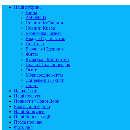
Наші рубрикі
Війна
АНОНСИ
Новини Київщини
Новини Києва
Економіка і бізнес
Влада і Суспільство
Політика
Екологія і Здоров’я
Життя
Культура і Мистецтво
Право і Правопорядок
Освіта
Міжнародне життя
Соціальний Захист
Спорт
Наша Газета
Наші послуги
Подкасти “Нової Доби”
Блоги та Інтерв’ю
Наші Конкурси
Наші Консультації
Преса про нас
Фото дня