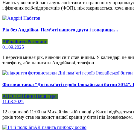
Навіть у воєнний час галузь логістики та транспорту продовжує
і фізичних осіб-підприємців (ФОП), ніж закривається, хоча дин
Рік без Андрійка. Пам’яті нашого друга і товарища…
Війна
Життя
Роковини
01.09.2025
1 вересня минає рік, відколи світ став іншим. У календарі це ли
телефону, аби написати Андрійкові, телефон
Фотовиставка “Дні пам’яті героїв Іловайської битви 2014”. 
АНОНСИ
Війна
Наші Герої
11.08.2025
12 серпня об 11:00 на Михайлівській площі у Києві відбудеться
років тому став на захист нашої країни у битві під Іловайськом.