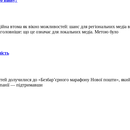
о війну?
а втома як вікно можливостей: шанс для регіональних медіа в ум
головніше: що це означає для локальних медіа. Метою було
ність
остей долучилися до «Безбар’єрного марафону Нової пошти», яки
Іспанії — підтримавши