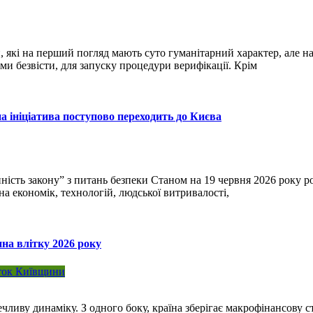
й, які на перший погляд мають суто гуманітарний характер, але 
ми безвісти, для запуску процедури верифікації. Крім
на ініціатива поступово переходить до Києва
ність закону” з питань безпеки Станом на 19 червня 2026 року р
а економік, технологій, людської витривалості,
на влітку 2026 року
ток Київщини
чливу динаміку. З одного боку, країна зберігає макрофінансову с