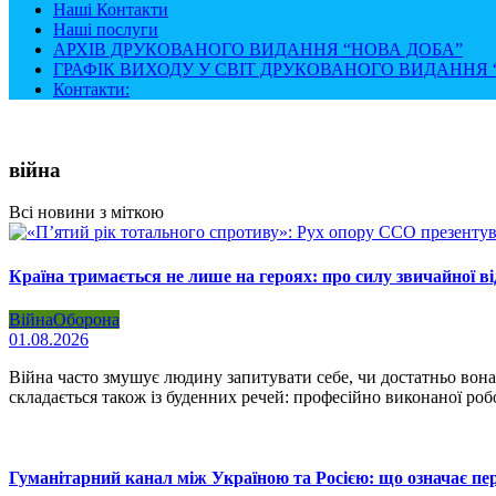
Наші Контакти
Наші послуги
АРХІВ ДРУКОВАНОГО ВИДАННЯ “НОВА ДОБА”
ГРАФІК ВИХОДУ У СВІТ ДРУКОВАНОГО ВИДАННЯ “
Контакти:
війна
Всі новини з міткою
Країна тримається не лише на героях: про силу звичайної ві
Війна
Оборона
01.08.2026
Війна часто змушує людину запитувати себе, чи достатньо вона
складається також із буденних речей: професійно виконаної роб
Гуманітарний канал між Україною та Росією: що означає пер