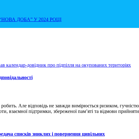
НОВА ДОБА” У 2024 РОЦІ
дповідальності
 робить. Але відповідь не завжди вимірюється ризиком, гучністю
оти, взаємної підтримки, збереженої пам’яті та відмови прийняти
едача списків зниклих і повернення цивільних