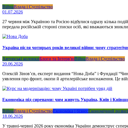
Війна
Влада і Суспільство
01.07.2026
27 червня між Україною та Росією відбулися одразу кілька поді
передала російській стороні списки осіб, які вважаються зникли
Україна після чотирьох років великої війни: чому стратегіч
Авторські колонки
Блоги та Інтерв'ю
Війна
Влада і Суспільство
20.06.2026
Олексій Зінов’єв, експерт видання “Нова Доба” і Фундації “Чин
уявлення про фронт, окопи й артилерійське виснаження. Це війн
Економіка під сиренами: чим живуть Україна, Київ і Київщи
Війна
Влада і Суспільство
Економіка і бізнес
Економічний розви
18.06.2026
У травні-червні 2026 року економіка України демонструє супере