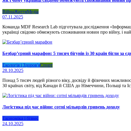
Як і чому українці свідомо обмежують споживання новин пр
Війна
Життя
Медіа
07.11.2025
Команда MDF Research Lab підготувала дослідження «Інформаційн
українці свідомо обмежують споживання новин про війну, і най
Безбар’єрний марафон: 5 тисяч бігунів із 30 країн бігли за єд
Екологія і Здоров'я
Спорт
28.10.2025
Понад 5 тисяч людей різного віку, досвіду й фізичних можлив
30 країнах світу, від Канади й США до Німеччини, Польщі та 
Логістика під час війни: сотні мільярдів гривень доходу
Економіка і бізнес
24.10.2025