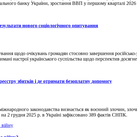
нального банку України, зростання ВВП у першому кварталі 2026
езультати нового соціологічного опитування
ування щодо очікувань громадян стосовно завершення російсько-
тримані настрої українського суспільства щодо перспектив досяг
єстру збитків і де отримати безоплатну допомогу
міжнародного законодавства визнається як воєнний злочин, злоч
на 2 грудня 2025 р. в Україні зафіксовано 389 фактів СНПК.