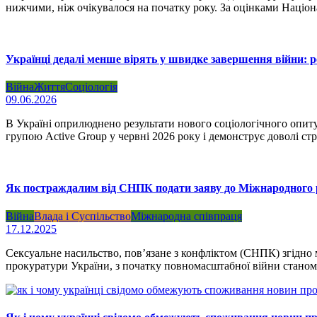
нижчими, ніж очікувалося на початку року. За оцінками Націо
Українці дедалі менше вірять у швидке завершення війни: р
Війна
Життя
Соціологія
09.06.2026
В Україні оприлюднено результати нового соціологічного опит
групою Active Group у червні 2026 року і демонструє доволі с
Як постраждалим від СНПК подати заяву до Міжнародного ре
Війна
Влада і Суспільство
Міжнародна співпраця
17.12.2025
Сексуальне насильство, пов’язане з конфліктом (СНПК) згідно 
прокуратури України, з початку повномасштабної війни станом 