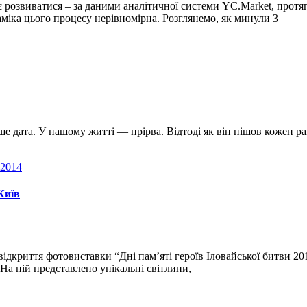
 розвиватися – за даними аналітичної системи YC.Market, протяг
аміка цього процесу нерівномірна. Розглянемо, як минули 3
ше дата. У нашому житті — прірва. Відтоді як він пішов кожен рано
Київ
 відкриття фотовиставки “Дні пам’яті героїв Іловайської битви 2
 На ній представлено унікальні світлини,