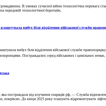
 громадянина. В умовах сучасної війни технологічна перевага ст
 на передовій технологічної боротьби,
влаштувала вибух біля відділення військової служби правоп
аштувала вибух біля відділення військової служби правопорядку
воохоронцями. Постраждалих серед військових і цивільних немає
вська
, яка постраждала від влучання снарядів рф, — Служба відновлен
они, покрівлю. До кінця 2025 року планують відремонтувати ліфти