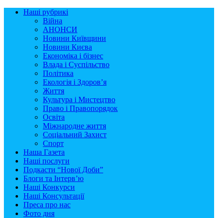
Наші рубрикі
Війна
АНОНСИ
Новини Київщини
Новини Києва
Економіка і бізнес
Влада і Суспільство
Політика
Екологія і Здоров’я
Життя
Культура і Мистецтво
Право і Правопорядок
Освіта
Міжнародне життя
Соціальний Захист
Спорт
Наша Газета
Наші послуги
Подкасти “Нової Доби”
Блоги та Інтерв’ю
Наші Конкурси
Наші Консультації
Преса про нас
Фото дня