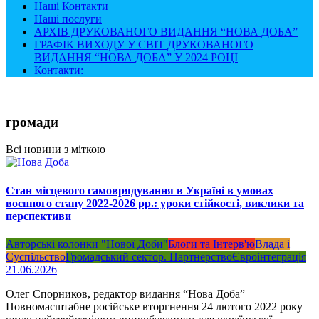
Наші Контакти
Наші послуги
АРХІВ ДРУКОВАНОГО ВИДАННЯ “НОВА ДОБА”
ГРАФІК ВИХОДУ У СВІТ ДРУКОВАНОГО
ВИДАННЯ “НОВА ДОБА” У 2024 РОЦІ
Контакти:
громади
Всі новини з міткою
Стан місцевого самоврядування в Україні в умовах
воєнного стану 2022-2026 рр.: уроки стійкості, виклики та
перспективи
Авторські колонки "Нової Доби"
Блоги та Інтерв'ю
Влада і
Суспільство
Громадський сектор. Партнерство
Євроінтеграція
21.06.2026
Олег Спорников, редактор видання “Нова Доба”
Повномасштабне російське вторгнення 24 лютого 2022 року