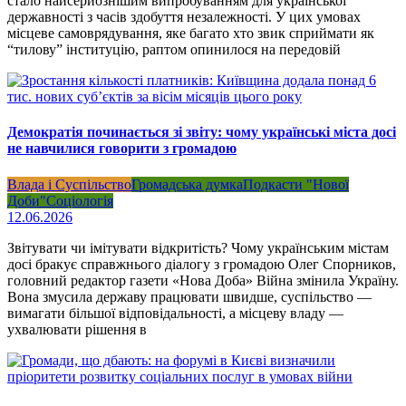
стало найсерйознішим випробуванням для української
державності з часів здобуття незалежності. У цих умовах
місцеве самоврядування, яке багато хто звик сприймати як
“тилову” інституцію, раптом опинилося на передовій
Демократія починається зі звіту: чому українські міста досі
не навчилися говорити з громадою
Влада і Суспільство
Громадська думка
Подкасти "Нової
Доби"
Соціологія
12.06.2026
Звітувати чи імітувати відкритість? Чому українським містам
досі бракує справжнього діалогу з громадою Олег Спорников,
головний редактор газети «Нова Доба» Війна змінила Україну.
Вона змусила державу працювати швидше, суспільство —
вимагати більшої відповідальності, а місцеву владу —
ухвалювати рішення в