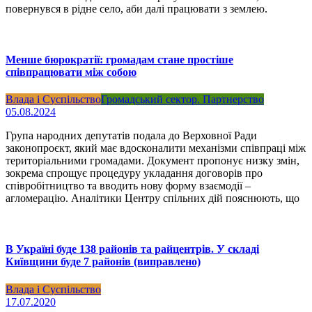
повернувся в рідне село, аби далі працювати з землею.
Менше бюрократії: громадам стане простіше
співпрацювати між собою
Влада і Суспільство
Громадський сектор. Партнерство
05.08.2024
Група народних депутатів подала до Верховної Ради
законопроєкт, який має вдосконалити механізми співпраці між
територіальними громадами. Документ пропонує низку змін,
зокрема спрощує процедуру укладання договорів про
співробітництво та вводить нову форму взаємодії –
агломерацію. Аналітики Центру спільних дій пояснюють, що
В Україні буде 138 районів та райцентрів. У складі
Київщини буде 7 районів (виправлено)
Влада і Суспільство
17.07.2020