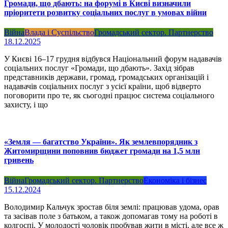
Громади, що дбають: на форумі в Києві визначили
пріоритети розвитку соціальних послуг в умовах війни
Війна
Влада і Суспільство
Громадський сектор. Партнерство
18.12.2025
У Києві 16–17 грудня відбувся Національний форум надавачів
соціальних послуг «Громади, що дбають». Захід зібрав
представників держави, громад, громадських організацій і
надавачів соціальних послуг з усієї країни, щоб відверто
поговорити про те, як сьогодні працює система соціального
захисту, і що
«Земля — багатство України». Як землевпорядник з
Житомирщини поповнив бюджет громади на 1,5 млн
гривень
Війна
Громадський сектор. Партнерство
Економіка і бізнес
15.12.2024
Володимир Кальчук зростав біля землі: працював удома, орав
та засівав поле з батьком, а також допомагав тому на роботі в
колгоспі. У молодості чоловік пробував жити в місті, але все ж