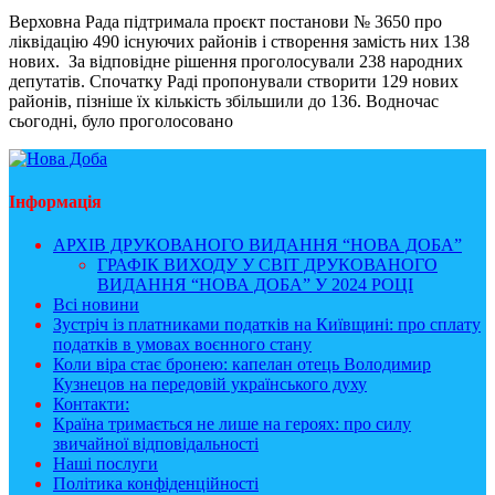
Верховна Рада підтримала проєкт постанови № 3650 про
ліквідацію 490 існуючих районів і створення замість них 138
нових. За відповідне рішення проголосували 238 народних
депутатів. Спочатку Раді пропонували створити 129 нових
районів, пізніше їх кількість збільшили до 136. Водночас
сьогодні, було проголосовано
Інформація
АРХІВ ДРУКОВАНОГО ВИДАННЯ “НОВА ДОБА”
ГРАФІК ВИХОДУ У СВІТ ДРУКОВАНОГО
ВИДАННЯ “НОВА ДОБА” У 2024 РОЦІ
Всі новини
Зустріч із платниками податків на Київщині: про сплату
податків в умовах воєнного стану
Коли віра стає бронею: капелан отець Володимир
Кузнецов на передовій українського духу
Контакти:
Країна тримається не лише на героях: про силу
звичайної відповідальності
Наші послуги
Політика конфіденційності