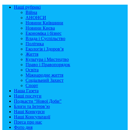
Наші рубрикі
Війна
АНОНСИ
Новини Київщини
Новини Києва
Економіка і бізнес
Влада і Суспільство
Політика
Екологія і Здоров’я
Життя
Культура і Мистецтво
Право і Правопорядок
Освіта
Міжнародне життя
Соціальний Захист
Спорт
Наша Газета
Наші послуги
Подкасти “Нової Доби”
Блоги та Інтерв’ю
Наші Конкурси
Наші Консультації
Преса про нас
Фото дня