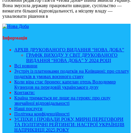
головний редактор газети «Нова Доба» Війна змінила Україну.
Вона змусила державу працювати швидше, суспільство —
вимагати більшої відповідальності, а місцеву владу —
ухвалювати рішення в
Інформація
АРХІВ ДРУКОВАНОГО ВИДАННЯ “НОВА ДОБА”
ГРАФІК ВИХОДУ У СВІТ ДРУКОВАНОГО
ВИДАННЯ “НОВА ДОБА” У 2024 РОЦІ
Всі новини
Зустріч із платниками податків на Київщині: про сплату
податків в умовах воєнного стану
Коли віра стає бронею: капелан отець Володимир
Кузнецов на передовій українського духу
Контакти:
Країна тримається не лише на героях: про силу
звичайної відповідальності
Наші послуги
Політика конфіденційності
УСПІХИ І ПРОВАЛИ РОКУ, МИРНІ ПЕРЕГОВОРИ
ТА ПОЛІТИЧНІ РЕЙТИНГИ: НАСТРОЇ УКРАЇНЦІВ
НАПРИКІНЦІ 2025 РОКУ