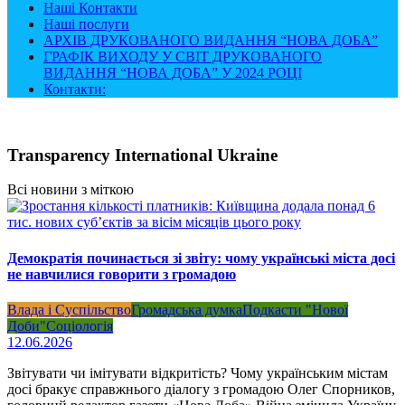
Наші Контакти
Наші послуги
АРХІВ ДРУКОВАНОГО ВИДАННЯ “НОВА ДОБА”
ГРАФІК ВИХОДУ У СВІТ ДРУКОВАНОГО
ВИДАННЯ “НОВА ДОБА” У 2024 РОЦІ
Контакти:
Transparency International Ukraine
Всі новини з міткою
Демократія починається зі звіту: чому українські міста досі
не навчилися говорити з громадою
Влада і Суспільство
Громадська думка
Подкасти "Нової
Доби"
Соціологія
12.06.2026
Звітувати чи імітувати відкритість? Чому українським містам
досі бракує справжнього діалогу з громадою Олег Спорников,