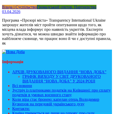
Влада і Суспільство
Громадський сектор. Партнерство
03.04.2026
Програма «Прозорі міста» Transparency International Ukraine
запрошує жителів міст пройти опитування щодо того, як
місцева влада інформує про наявність укриттів. Експерти
хочуть дізнатися, чи можна швидко знайти інформацію про
найближче сховище, чи працює воно й чи є доступні правила,
як
Інформація
АРХІВ ДРУКОВАНОГО ВИДАННЯ “НОВА ДОБА”
ГРАФІК ВИХОДУ У СВІТ ДРУКОВАНОГО
ВИДАННЯ “НОВА ДОБА” У 2024 РОЦІ
Всі новини
Зустріч із платниками податків на Київщині: про сплату
податків в умовах воєнного стану
Коли віра стає бронею: капелан отець Володимир
Кузнецов на передовій українського духу
Контакти:
Країна тримається не лише на героях: про силу