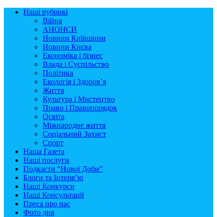
Наші рубрикі
Війна
АНОНСИ
Новини Київщини
Новини Києва
Економіка і бізнес
Влада і Суспільство
Політика
Екологія і Здоров’я
Життя
Культура і Мистецтво
Право і Правопорядок
Освіта
Міжнародне життя
Соціальний Захист
Спорт
Наша Газета
Наші послуги
Подкасти “Нової Доби”
Блоги та Інтерв’ю
Наші Конкурси
Наші Консультації
Преса про нас
Фото дня