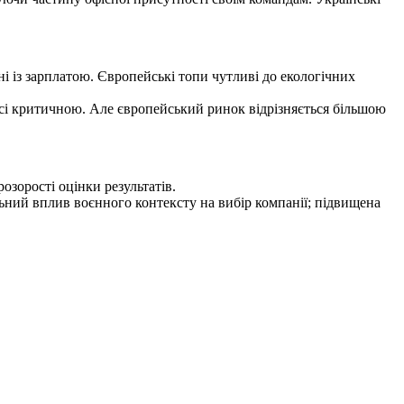
вні із зарплатою. Європейські топи чутливі до екологічних
ісі критичною. Але європейський ринок відрізняється більшою
озорості оцінки результатів.
ьний вплив воєнного контексту на вибір компанії; підвищена