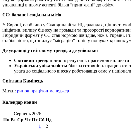
управлінці в цьому аспекті більш “прив’язані” до офісу.
ЄС: баланс і соціальна місія
У Європі, особливо у Скандинавії та Нідерландах, цінності work
ініціатив, впливу бізнесу на громади та прозорості корпоратив
Гібридний формат у ЄС став нормою швидше, ніж в Україні, і 
стабільністю, що знижує “міграцію” топів у пошуках кращих ум
Де українці у світовому тренді, а де унікальні
Світовий тренд:
цінність репутації, прагнення впливати 
Українська унікальність:
більша готовність працювати о
увага до соціального внеску роботодавця саме у націонал
Світлана Камінець
Мітки:
ринок праці
топ менеджер
Календар новин
Серпень 2026
Пн
Вт
Ср
Чт
Пт
Сб
Нд
1
2