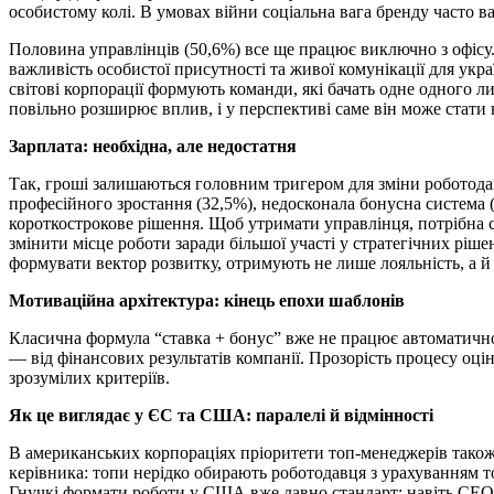
особистому колі. В умовах війни соціальна вага бренду часто в
Половина управлінців (50,6%) все ще працює виключно з офісу.
важливість особистої присутності та живої комунікації для ук
світові корпорації формують команди, які бачать одне одного л
повільно розширює вплив, і у перспективі саме він може стати
Зарплата: необхідна, але недостатня
Так, гроші залишаються головним тригером для зміни роботодав
професійного зростання (32,5%), недосконала бонусна система
короткострокове рішення. Щоб утримати управлінця, потрібна с
змінити місце роботи заради більшої участі у стратегічних ріш
формувати вектор розвитку, отримують не лише лояльність, а й 
Мотиваційна архітектура: кінець епохи шаблонів
Класична формула “ставка + бонус” вже не працює автоматично.
— від фінансових результатів компанії. Прозорість процесу оц
зрозумілих критеріїв.
Як це виглядає у ЄС та США: паралелі й відмінності
В американських корпораціях пріоритети топ-менеджерів також 
керівника: топи нерідко обирають роботодавця з урахуванням то
Гнучкі формати роботи у США вже давно стандарт: навіть СЕО 