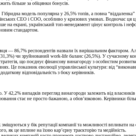
ажить більше за обіцянки бонусів.
 Гібридна модель популярна у 26,5% топів, а повна “віддаленка”
раїнських СЕО і СОО, особливо у кризових умовах. Водночас ця 
ише на екрані, український топ-менеджмент цінує контроль і неф
 новим стандартом.
ця — 86,7% респондентів назвали їх вирішальним фактором. Але 
 (31,3%) чи зруйнований work-life баланс (26,5%). У сучасному
тратегія, що поєднує фінансову винагороду з особистим розвитко
еннях. Це показник еволюції управлінської культури: від “викона
додаткову відповідальність з боку керівників.
 У 42,2% випадків перегляд винагороди залежить від власників 
інювання стає не просто бажаною, а обов’язковою. Керівники біл
зміщуються у бік репутації компанії та можливості впливати на 
го, як це вплине на їхню кар’єрну траєкторію та медійність.
великих компаній часто працюють частково дистанційно, делегу