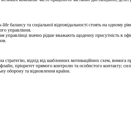
-life балансу та соціальної відповідальності стоять на одному рі
ного управління.
там управлінці значно рідше вважають щоденну присутність в оф
ов.
на стратегію, відхід від шаблонних мотиваційних схем, вимога пр
флайн, пріоритет прямого контролю та особистого контакту; сил
ьну оборону та відновлення країни.