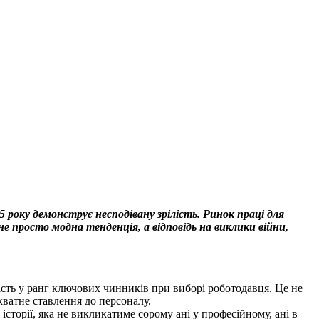
 року демонструє несподівану зрілість. Ринок праці для
е просто модна тенденція, а відповідь на виклики війни,
ність у ранг ключових чинників при виборі роботодавця. Це не
кватне ставлення до персоналу.
торії, яка не викликатиме сорому ані у професійному, ані в