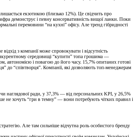
 лишається екзотикою (близько 12%). Це свідчить про
цифра демонструє і певну консервативність вищої ланки. Поки
ормальні перемовини “на кухні” офісу. Але тренд гібридності
відхід з компанії може спровокувати і відсутність
 конкурентному середовищі “купити” топа грошима —
м, автономією і повагою до його часу. 15,7% опитаних готові
вця” до “співтворця”. Компанії, які дозволяють топ-менеджерам
чи наглядової ради, у 37,3% — від персональних KPI, у 26,5%
ьше не хочуть “гри в темну” — вони потребують чітких правил і
стратегію. Але там сильніше відчутна роль особистого бренду
ючи частину офісної присутності своїм командам. Українські