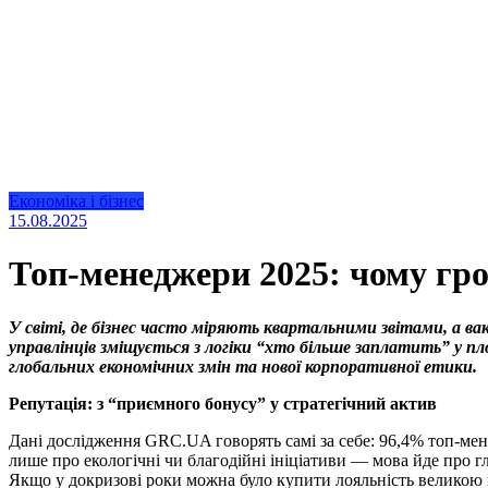
Економіка і бізнес
15.08.2025
Топ-менеджери 2025: чому гро
У світі, де бізнес часто міряють квартальними звітами, а в
управлінців зміщується з логіки “хто більше заплатить” у пл
глобальних економічних змін та нової корпоративної етики.
Репутація: з “приємного бонусу” у стратегічний актив
Дані дослідження GRC.UA говорять самі за себе: 96,4% топ-мене
лише про екологічні чи благодійні ініціативи — мова йде про гл
Якщо у докризові роки можна було купити лояльність великою ц