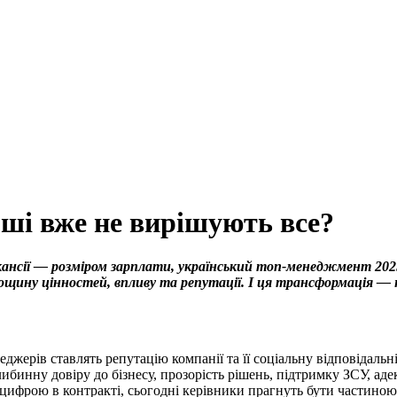
ші вже не вирішують все?
акансії — розміром зарплати, український топ-менеджмент 2025
ощину цінностей, впливу та репутації. І ця трансформація — н
джерів ставлять репутацію компанії та її соціальну відповідаль
ибинну довіру до бізнесу, прозорість рішень, підтримку ЗСУ, аде
ифрою в контракті, сьогодні керівники прагнуть бути частиною іс