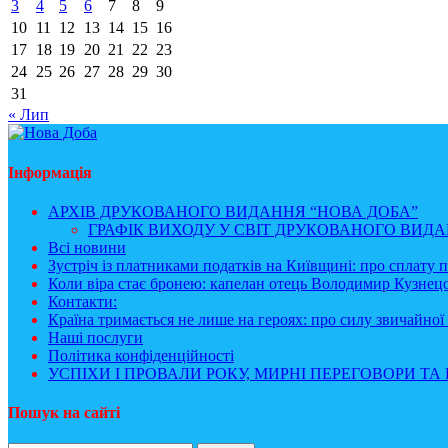
3
4
5
6
7
8
9
10
11
12
13
14
15
16
17
18
19
20
21
22
23
24
25
26
27
28
29
30
31
« Лип
Інформація
АРХІВ ДРУКОВАНОГО ВИДАННЯ “НОВА ДОБА”
ГРАФІК ВИХОДУ У СВІТ ДРУКОВАНОГО ВИДАН
Всі новини
Зустріч із платниками податків на Київщині: про сплату 
Коли віра стає бронею: капелан отець Володимир Кузнецо
Контакти:
Країна тримається не лише на героях: про силу звичайної 
Наші послуги
Політика конфіденційності
УСПІХИ І ПРОВАЛИ РОКУ, МИРНІ ПЕРЕГОВОРИ ТА 
Пошук на сайті