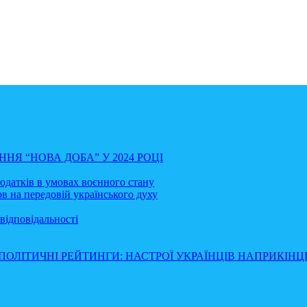
НЯ “НОВА ДОБА” У 2024 РОЦІ
податків в умовах воєнного стану
в на передовій українського духу
відповідальності
ПОЛІТИЧНІ РЕЙТИНГИ: НАСТРОЇ УКРАЇНЦІВ НАПРИКІНЦІ