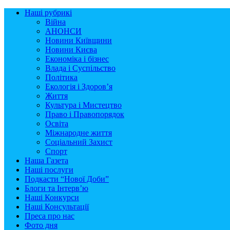
Наші рубрикі
Війна
АНОНСИ
Новини Київщини
Новини Києва
Економіка і бізнес
Влада і Суспільство
Політика
Екологія і Здоров’я
Життя
Культура і Мистецтво
Право і Правопорядок
Освіта
Міжнародне життя
Соціальний Захист
Спорт
Наша Газета
Наші послуги
Подкасти “Нової Доби”
Блоги та Інтерв’ю
Наші Конкурси
Наші Консультації
Преса про нас
Фото дня