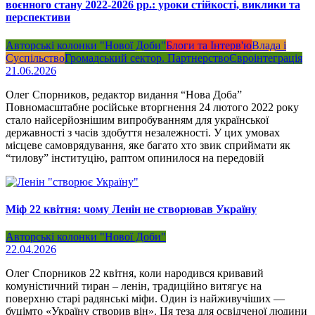
воєнного стану 2022-2026 рр.: уроки стійкості, виклики та
перспективи
Авторські колонки "Нової Доби"
Блоги та Інтерв'ю
Влада і
Суспільство
Громадський сектор. Партнерство
Євроінтеграція
21.06.2026
Олег Спорников, редактор видання “Нова Доба”
Повномасштабне російське вторгнення 24 лютого 2022 року
стало найсерйознішим випробуванням для української
державності з часів здобуття незалежності. У цих умовах
місцеве самоврядування, яке багато хто звик сприймати як
“тилову” інституцію, раптом опинилося на передовій
Міф 22 квітня: чому Ленін не створював Україну
Авторські колонки "Нової Доби"
22.04.2026
Олег Спорников 22 квітня, коли народився кривавий
комуністичний тиран – ленін, традиційно витягує на
поверхню старі радянські міфи. Один із найживучіших —
буцімто «Україну створив він». Ця теза для освідченої людини