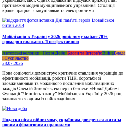
українських міст. Однак однаковий підсумок приховує дві
протилежні моделі муніципального управління. Столиця
краще працює із закупівлями та електронними
Мобілізація в Україні у 2026 році: чому майже 70%
громадян вважають її неефективною
Авторські колонки "Нової Доби"
Блоги та Інтерв'ю
Війна
Влада
і Суспільство
28.07.2026
Нова соціологія демонструє критичне ставлення українців до
ефективності мобілізації, роботи ТЦК, боротьби зі
зловживаннями та можливого посилення мобілізаційних
заходів Олексій Зинов’єв, експерт з безпеки «Нової Доби» і
Фундації “Чинність закону” Мобілізація в Україні у 2026 році
залишається одним із найскладніших
Податки після війни: чому українцям доведеться жити за
новими фінансовими правилами