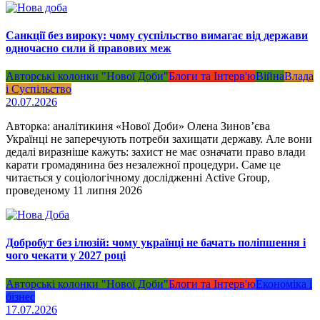
Санкції без вироку: чому суспільство вимагає від держави
одночасно сили й правових меж
Авторські колонки "Нової Доби"
Блоги та Інтерв'ю
Війна
Влада
і Суспільство
20.07.2026
Авторка: аналітикиня «Нової Доби» Олена Зинов’єва
Українці не заперечують потреби захищати державу. Але вони
дедалі виразніше кажуть: захист не має означати право влади
карати громадянина без незалежної процедури. Саме це
читається у соціологічному дослідженні Active Group,
проведеному 11 липня 2026
Добробут без ілюзій: чому українці не бачать поліпшення і
чого чекати у 2027 році
Авторські колонки "Нової Доби"
Блоги та Інтерв'ю
Економіка і
бізнес
17.07.2026