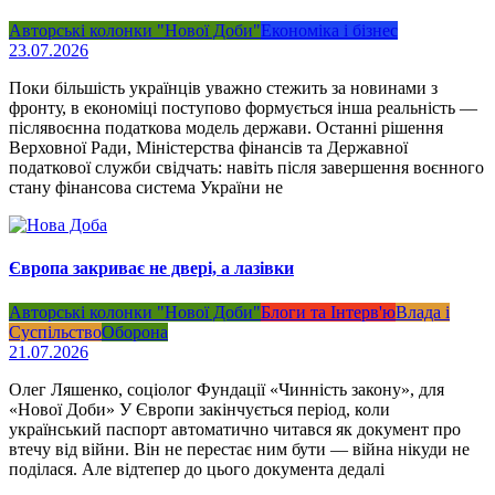
Авторські колонки "Нової Доби"
Економіка і бізнес
23.07.2026
Поки більшість українців уважно стежить за новинами з
фронту, в економіці поступово формується інша реальність —
післявоєнна податкова модель держави. Останні рішення
Верховної Ради, Міністерства фінансів та Державної
податкової служби свідчать: навіть після завершення воєнного
стану фінансова система України не
Європа закриває не двері, а лазівки
Авторські колонки "Нової Доби"
Блоги та Інтерв'ю
Влада і
Суспільство
Оборона
21.07.2026
Олег Ляшенко, соціолог Фундації «Чинність закону», для
«Нової Доби» У Європи закінчується період, коли
український паспорт автоматично читався як документ про
втечу від війни. Він не перестає ним бути — війна нікуди не
поділася. Але відтепер до цього документа дедалі