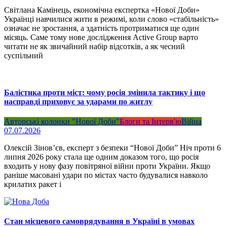
Світлана Камінець, економічна експертка «Нової Доби»
Українці навчилися жити в режимі, коли слово «стабільність»
означає не зростання, а здатність протриматися ще один
місяць. Саме тому нове дослідження Active Group варто
читати не як звичайний набір відсотків, а як чесний
суспільний
Балістика проти міст: чому росія змінила тактику і що
насправді приховує за ударами по житлу
Авторські колонки "Нової Доби"
Блоги та Інтерв'ю
Війна
07.07.2026
Олексій Зінов’єв, експерт з безпеки “Нової Доби” Ніч проти 6
липня 2026 року стала ще одним доказом того, що росія
входить у нову фазу повітряної війни проти України. Якщо
раніше масовані удари по містах часто будувалися навколо
крилатих ракет і
Стан місцевого самоврядування в Україні в умовах