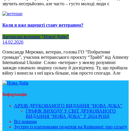
звучить несерьйозно, але часто – густо молоді люди є
Коли я вже нарешті стану ветераном?
Авторські колонки "Нової Доби"
14.02.2026
Олександр Мережко, ветеран, голова ГО “Побратими
громади”, учасник ветеранського проєкту “Трайб” від Amnesty
International Ukraine Слово «ветеран» у моєму розумінні
завжди означало людину сильну й досвідчену. Ту, що пройшла
війну і винесла з неї щось більше, ніж просто спогади. Але
Інформація
АРХІВ ДРУКОВАНОГО ВИДАННЯ “НОВА ДОБА”
ГРАФІК ВИХОДУ У СВІТ ДРУКОВАНОГО
ВИДАННЯ “НОВА ДОБА” У 2024 РОЦІ
Всі новини
Зустріч із платниками податків на Київщині: про сплату