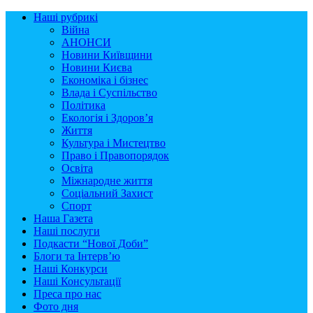
Наші рубрикі
Війна
АНОНСИ
Новини Київщини
Новини Києва
Економіка і бізнес
Влада і Суспільство
Політика
Екологія і Здоров’я
Життя
Культура і Мистецтво
Право і Правопорядок
Освіта
Міжнародне життя
Соціальний Захист
Спорт
Наша Газета
Наші послуги
Подкасти “Нової Доби”
Блоги та Інтерв’ю
Наші Конкурси
Наші Консультації
Преса про нас
Фото дня